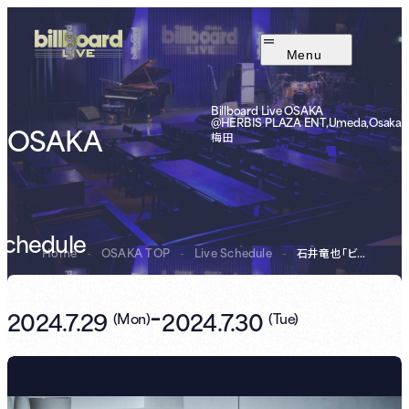
Menu
Billboard Live OSAKA
@HERBIS PLAZA ENT,Umeda,Osaka
OSAKA
梅田
Schedule
Home
-
OSAKA TOP
-
Live Schedule
-
石井竜也「ビルボードライブ ～...
-
2024.7.29
2024.7.30
(
Mon
)
(
Tue
)