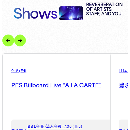
Shows
REVERBERATION
OF ARTISTS,
STAFF, AND YOU.
9.18
(
Fri
)
11.14
(
PES Billboard Live “A LA CARTE”
豊
BBL会員・法人会員：
7.30 (Thu)