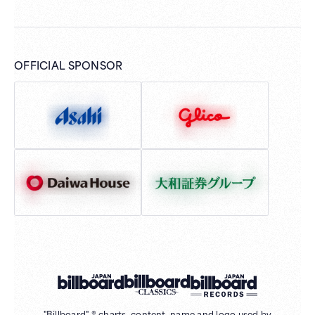
OFFICIAL SPONSOR
"Billboard" ® charts, content, name and logo used by