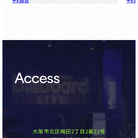
予約開始
予約
ゲスト会員：
8.6 (Thu)
Access
大阪市北区梅田2丁目2番22号