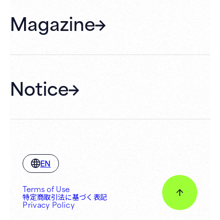
FAQ
Magazine
Gift Cards
Membership
Hall Rental
Notice
EN
Terms of Use
特定商取引法に基づく表記
Privacy Policy