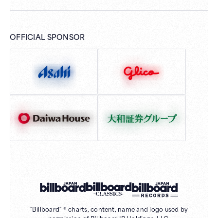
OFFICIAL SPONSOR
"Billboard" ® charts, content, name and logo used by