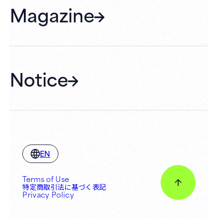
Magazine
Gift Cards
Membership
Hall Rental
Notice
EN
Terms of Use
特定商取引法に基づく表記
Privacy Policy