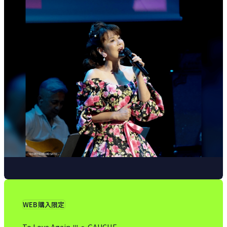
WEB購入限定
To Love Again Ⅲ 〜GAUCHE