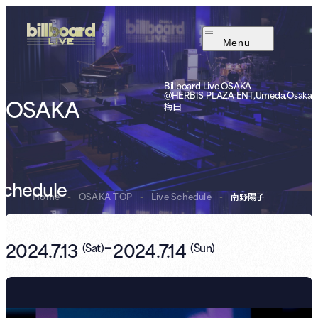
Menu
Billboard Live OSAKA
@HERBIS PLAZA ENT,Umeda,Osaka
OSAKA
梅田
Schedule
Home
-
OSAKA TOP
-
Live Schedule
-
南野陽子
-
2024.7.13
2024.7.14
(
Sat
)
(
Sun
)