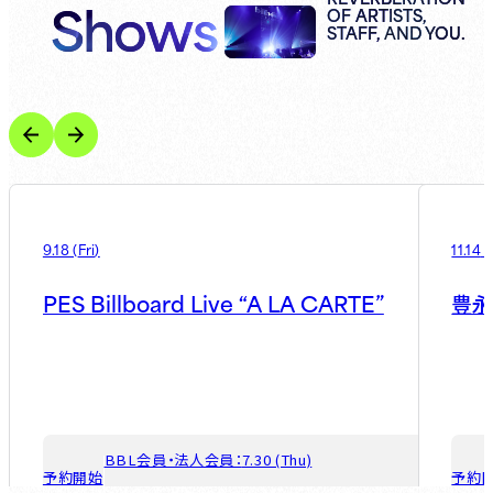
Shows
OF ARTISTS,
STAFF, AND YOU.
9.18
(
Fri
)
11.14
(
PES Billboard Live “A LA CARTE”
豊
BBL会員・法人会員：
7.30 (Thu)
予約開始
予約