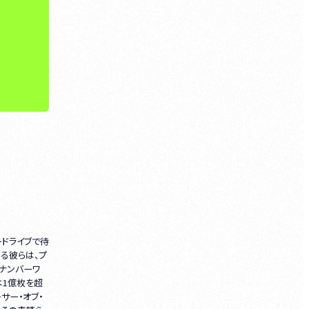
ボードライブで待
る彼らは、プ
にナンバーワ
は1億枚を超
サー・オブ・