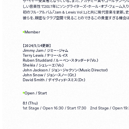
ザ・イヤー受賞者となっている。また、アカデミー賞やゴールデン・グ
しい音楽性で2017年にソングライターズ・ホール・オブ・フェーム入
初のフル・アルバム『Jam & Lewis Vol 1』と共に現代音楽
彼らを、親密なクラブ空間で見ることのできるこの貴重すぎる機会は
Member
【2024/5/14更新】
Jimmy Jam /
ジミー・ジャム
Terry Lewis /
テリー・ルイス
Ruben Studdard /
Vo.）
ルーベン・スタッダード（
Sheléa /
Vo.）
シェレーエ（
John Jackson /
Music Director）
ジョン・ジャクソン（
John Snow /
Gt.）
ジョン・スノー（
David Smith /
Dr.）
デイヴィッド・スミス（
Open / Start
8.1
(
Thu
)
1st
Stage /
Open
16:30
/
Start
17:30
2nd
Stage /
Open
19