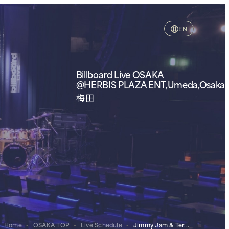
EN
Billboard Live OSAKA
@HERBIS PLAZA ENT,Umeda,Osaka
梅田
Home
-
OSAKA TOP
-
Live Schedule
-
Jimmy Jam & Ter...