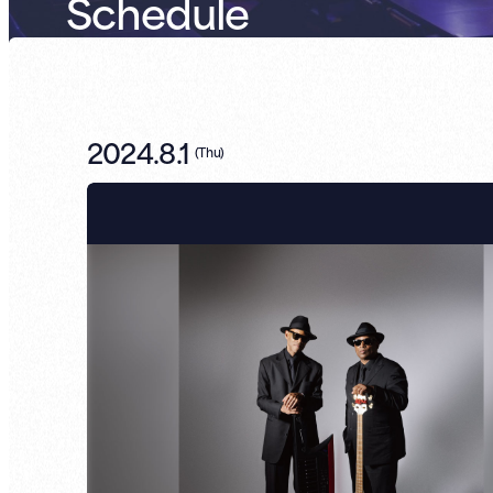
Schedule
2024.8.1
(
Thu
)