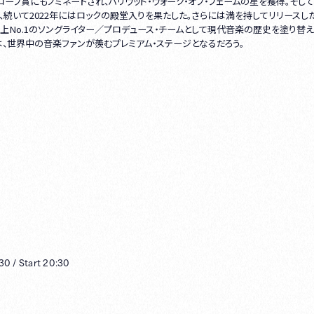
ローブ賞にもノミネートされ、ハリウッド・ウォーク・オブ・フェームの星を獲得。そし
り、続いて2022年にはロックの殿堂入りを果たした。さらには満を持してリリースし
を更新。史上No.1のソングライター／プロデュース・チームとして現代音楽の歴史を塗り替
、世界中の音楽ファンが羨むプレミアム・ステージとなるだろう。
:30
/
Start
20:30