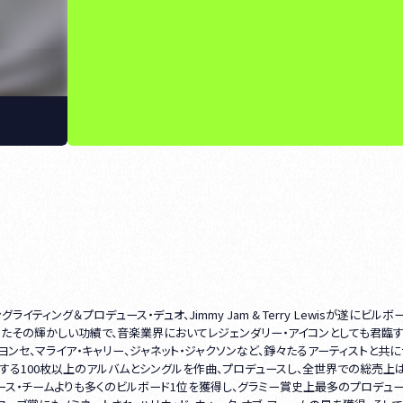
イティング＆プロデュース・デュオ、Jimmy Jam & Terry Lewisが遂にビル
たその輝かしい功績で、音楽業界においてレジェンダリー・アイコンとしても君臨す
ビヨンセ、マライア・キャリー、ジャネット・ジャクソンなど、錚々たるアーティストと共
達する100枚以上のアルバムとシングルを作曲、プロデュースし、全世界での総売上
ース・チームよりも多くのビルボード1位を獲得し、グラミー賞史上最多のプロデュー