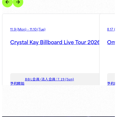
11.9
(
Mon
)
-
11.10
(
Tue
)
8.17
(
Crystal Kay Billboard Live Tour 2026
Oma
BBL会員・法人会員：
7.19 (Sun)
予約開始
予約
ゲスト会員：
7.26 (Sun)