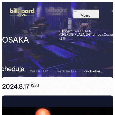
Menu
Billboard Live OSAKA
@HERBIS PLAZA ENT,Umeda,Osaka
OSAKA
梅田
Schedule
Home
-
OSAKA TOP
-
Live Schedule
-
Ray Parker Jr. ...
2024.8.17
(
Sat
)