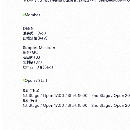
を魅せてくれるのか期待が高まる。親密な空間で贈る最新ステージ
Member
DEEN
Vo.）
池森秀⼀（
Key.）
山根公路（
Support Musician
Gt.）
侑音（
B.）
石田純（
Dr.）
北村望（
Sax.）
ヒロムーチョ（
Open / Start
9.5
(
Thu
)
1st
Stage /
Open
17:00
/
Start
18:00
2nd
Stage /
Open
20
9.6
(
Fri
)
1st
Stage /
Open
17:00
/
Start
18:00
2nd
Stage /
Open
20