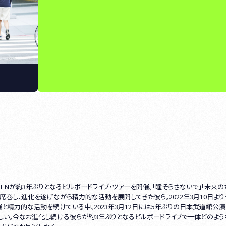
Nが約3年ぶりとなるビルボードライブ・ツアーを開催。「瞳そらさないで」「未来の
席巻し、進化を遂げながら精力的な活動を展開してきた彼ら。2022年3月10日より
と精力的な活動を続けている中、2023年3月12日には5年ぶりの日本武道館公演
しい。今なお進化し続ける彼らが約3年ぶりとなるビルボードライブで一体どのよう