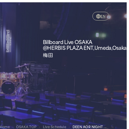
EN
Billboard Live OSAKA
@HERBIS PLAZA ENT,Umeda,Osaka
梅田
Home
-
OSAKA TOP
-
Live Schedule
-
DEEN AOR NIGHT ...