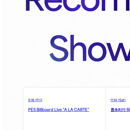
Show
9.18
(
Fri
)
11.14
(
Sat
)
PES Billboard Live “A LA CARTE”
B
豊永利行