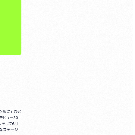
ために」「ひと
デビュー30
、そして6月
なステージ