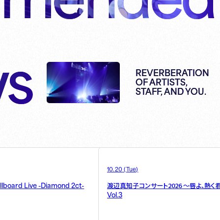
s
REVERBERATION
OF ARTISTS,
STAFF, AND YOU.
10.20
(
Tue
)
illboard Live -Diamond 2ct-
渡辺真知子コンサート2026 ～唇よ、熱く
Vol.3