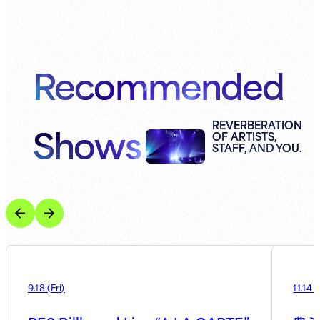
Recommended
Shows
REVERBERATION
OF ARTISTS,
STAFF, AND YOU.
9.18
(
Fri
)
11.14
(