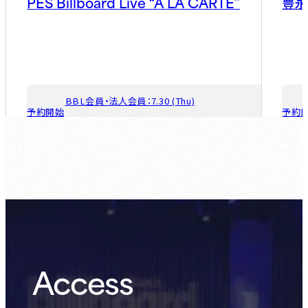
PES Billboard Live “A LA CARTE”
豊
BBL会員・法人会員：
7.30 (Thu)
予約開始
予約
ゲスト会員：
8.6 (Thu)
Access