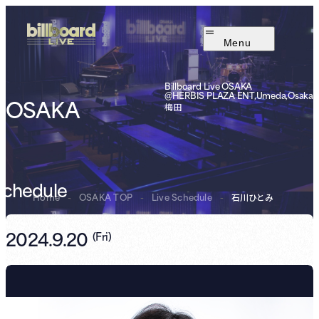
Menu
Billboard Live OSAKA
@HERBIS PLAZA ENT,Umeda,Osaka
OSAKA
梅田
Schedule
Home
-
OSAKA TOP
-
Live Schedule
-
石川ひとみ
2024.9.20
(
Fri
)