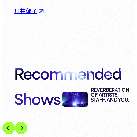
川井郁子
Recommended
Shows
REVERBERATION
OF ARTISTS,
STAFF, AND YOU.