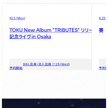
10.5
(
Mon
)
9.23
(
TOKU New Album "TRIBUTES"
リリース
賽
in Osaka
記念ライヴ
BBL会員・法人会員：
7.29 (Wed)
予約開始
予約
ゲスト会員：
8.5 (Wed)