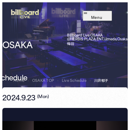
Menu
Billboard Live OSAKA
@HERBIS PLAZA ENT,Umeda,Osaka
OSAKA
梅田
Schedule
Home
-
OSAKA TOP
-
Live Schedule
-
川井郁子
2024.9.23
(
Mon
)