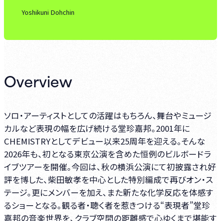
Yoshikuni Dohchin
Overview
ソロ・アーティストとしての活躍はもちろん、舞台やミュージ
カルなど表現の幅を広げ続ける堂珍嘉邦。2001年に
CHEMISTRYとしてデビュー以来25周年を迎える。そんな
2026年も、初となる東京公演を含めた恒例のビルボードラ
イブツアーを開催。今回は、秋の横浜公演にて初披露され好
評を博した、柴田敏孝を中心とした特別編成で再びオン・ス
テージ。更にメンバーを加え、また新たな化学反応を体感す
るショーとなる。観る者・聴く者を惹きつける“表現者”堂珍
嘉邦の音楽世界を、クラブ空間の距離感で心ゆくまで堪能す