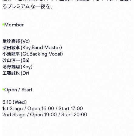
るプレミアムな一夜を。
Member
Vo)
堂珍嘉邦 (
Key,Band Master)
柴田敏孝 (
Gt,Backing Vocal)
小池龍平 (
Ba)
砂山淳一 (
Key)
清野雄翔 (
Dr)
工藤誠也 (
Open / Start
6.10
(
Wed
)
1st
Stage /
Open
16:00
/
Start
17:00
2nd
Stage /
Open
19:00
/
Start
20:00