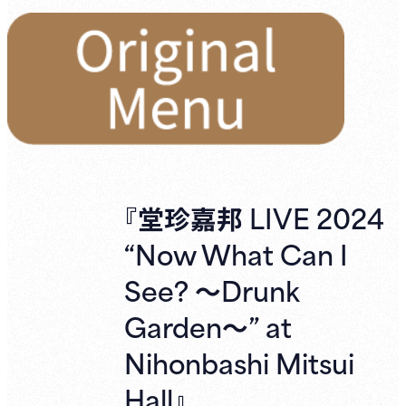
『堂珍嘉邦 LIVE 2024
“Now What Can I
See? ～Drunk
Garden～” at
Nihonbashi Mitsui
Hall』