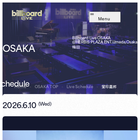
Menu
Billboard Live OSAKA
@HERBIS PLAZA ENT,Umeda,Osaka
OSAKA
梅田
Schedule
Home
-
OSAKA TOP
-
Live Schedule
-
堂珍嘉邦
2026.6.10
(
Wed
)