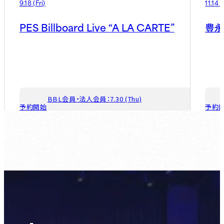
9.18
(
Fri
)
11.14
(
PES Billboard Live “A LA CARTE”
豊
BBL会員・法人会員：
7.30 (Thu)
予約開始
予約
ゲスト会員：
8.6 (Thu)