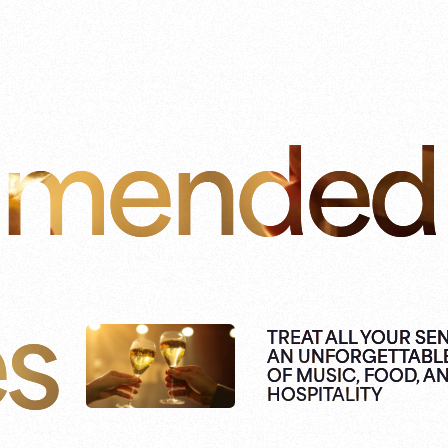
mended
es
TREAT ALL YOUR SE
AN UNFORGETTABL
OF MUSIC, FOOD, A
HOSPITALITY