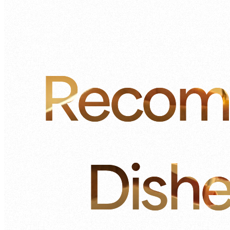
Recom
Dish