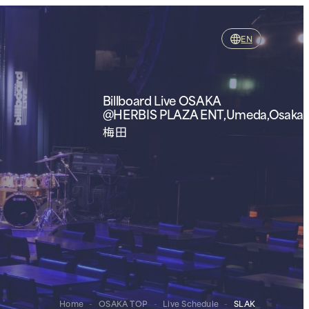
EN
Billboard Live OSAKA
@HERBIS PLAZA ENT,Umeda,Osaka
梅田
Home
-
OSAKA TOP
-
Live Schedule
-
SLAK