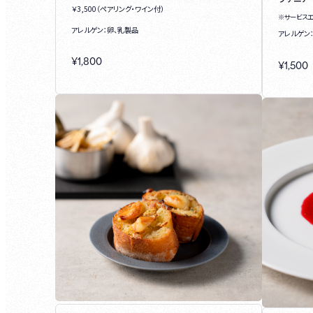
￥3,500（ペアリング・ワイン付）
※サービス
アレルゲン：卵、乳製品
アレルゲン
¥
1,800
¥
1,500