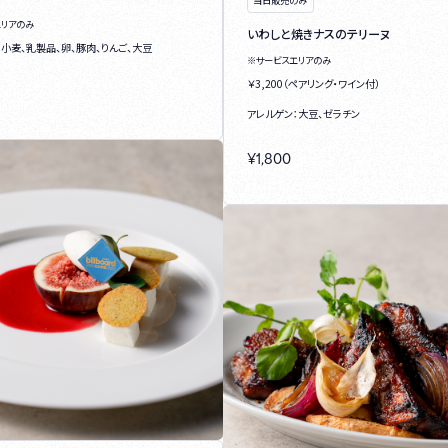
エリアのみ
いわしと焼きナスのテリーヌ
：小麦、乳製品、卵、豚肉、りんご、大豆
※サービスエリアのみ
￥3,200（ペアリング・ワイン付）
アレルゲン：大豆、ゼラチン
¥
1,800