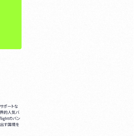
のサポートな
世界的人気バ
ightのバン
り出す国境を