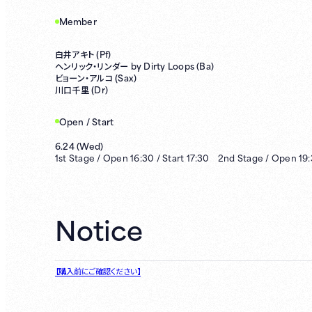
Member
Pf)
白井アキト (
by Dirty Loops (Ba)
ヘンリック・リンダー
Sax)
ビョーン・アルコ (
Dr)
川口千里 (
Open / Start
6.24
(
Wed
)
1st
Stage /
Open
16:30
/
Start
17:30
2nd
Stage /
Open
19
Notice
【購入前にご確認ください】