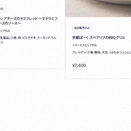
のみ
とレアチーズのセミフレッド ～マデラとフ
ーズのソース～
当日販売のみ
エリアのみ
京都ぽーく スペアリブのBBQグリル
：乳製品、小麦、卵、ピスタチオ、アーモンド、りん
ール
※サービスエリアのみ
アレルゲン：小麦、豚肉、大豆、（はちみつ、にんに
¥
2,400