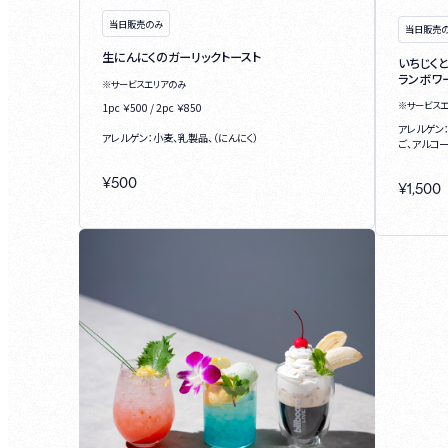
当日販売のみ
当日販売
生にんにくのガーリックトースト
いちじく
ランボワ
※サービスエリアのみ
※サービス
1pc ￥500 / 2pc ￥850
アレルゲン
アレルゲン：小麦、乳製品、（にんにく）
ご、アルコ
¥
500
¥
1,500