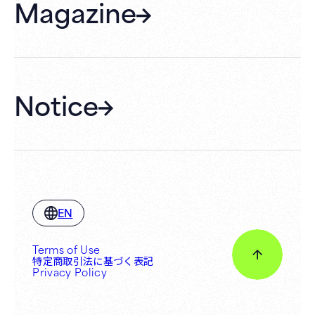
Magazine
Gift Cards
Membership
Hall Rental
Notice
EN
Terms of Use
特定商取引法に基づく表記
Privacy Policy