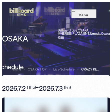
Menu
Billboard Live OSAKA
@HERBIS PLAZA ENT,Umeda,Osaka
OSAKA
梅田
Schedule
Home
-
OSAKA TOP
-
Live Schedule
-
CRAZY KEN BAND ...
-
2026.7.2
2026.7.3
(
Thu
)
(
Fri
)