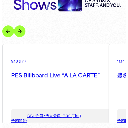
Shows
OF ARTISTS,
STAFF, AND YOU.
9.18
(
Fri
)
11.14
(
PES Billboard Live “A LA CARTE”
豊
BBL会員・法人会員：
7.30 (Thu)
予約開始
予約
ゲスト会員：
8.6 (Thu)