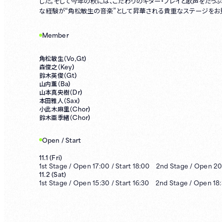
した。そして今年の秋には、こだわりのギター・プレイと歌声をたっぷりと聴
な経験が“角松敏生の音楽”として昇華される貴重なステージをお
Member
Vo,Gt）
角松敏生（
Key）
森俊之（
Gt）
鈴木英俊（
Ba）
山内薫（
Dr）
山本真央樹（
Sax）
本田雅人（
Chor）
小此木麻里（
Chor）
鈴木亜季緒（
Open / Start
11.1
(
Fri
)
1st
Stage /
Open
17:00
/
Start
18:00
2nd
Stage /
Open
20
11.2
(
Sat
)
1st
Stage /
Open
15:30
/
Start
16:30
2nd
Stage /
Open
18