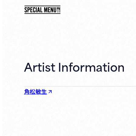
Artist Information
角松敏生