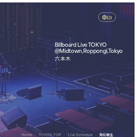
EN
Billboard Live TOKYO
@Midtown,Roppongi,Tokyo
六本木
Home
-
TOKYO TOP
-
Live Schedule
-
角松敏生