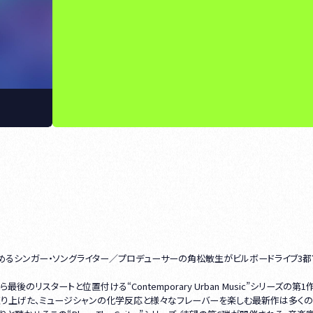
めるシンガー・ソングライター／プロデューサーの角松敏生がビルボードライブ3
スタートと位置付ける“Contemporary Urban Music”シリーズの第1作目
法によって練り上げた、ミュージシャンの化学反応と様々なフレーバーを楽しむ最新作は多く