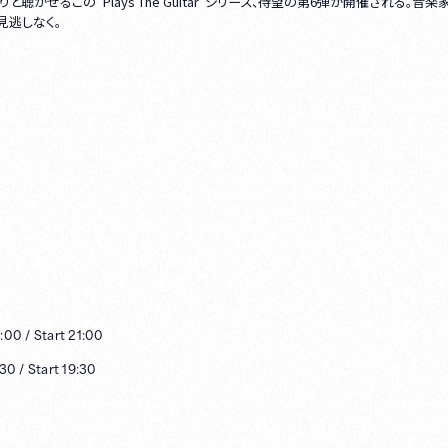
かせるこの“Plays The Guitar”シリーズ、待望の第6弾が開催される。音
見逃しなく。
:00
/
Start
21:00
:30
/
Start
19:30