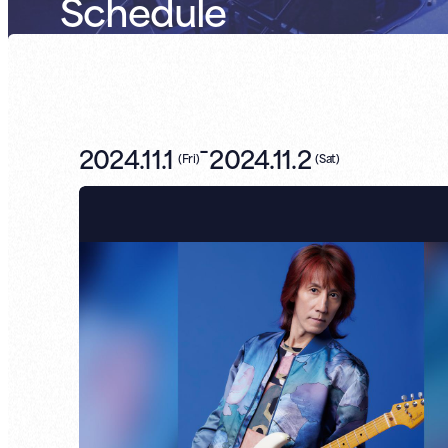
Schedule
-
2024.11.1
2024.11.2
(
Fri
)
(
Sat
)