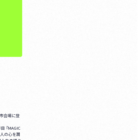
都市会場に登
 『MAGIC
の人の心を潤