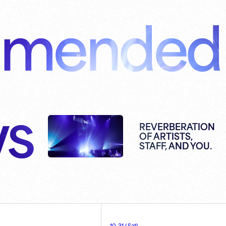
mended
s
REVERBERATION
OF ARTISTS,
STAFF, AND YOU.
10.31
(
Sat
)