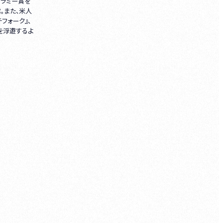
グラミー賞を
。また、米人
ッチフォーク』、
を浮遊するよ