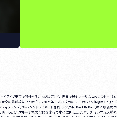
ドライブ東京で開催することが決定！「今、世界で最もクールなロックスター」とU
最前線に立つ存在に。2024年には、4枚目のソロアルバム『Night Reign』
ブジャズアルバム＞にノミネートされ、シングル「Raat Ki Rani」は＜最優秀グ
lture Prince』は、アル―ジを文化的な流れの中心に押し上げ、バラク・オバマ元大統領