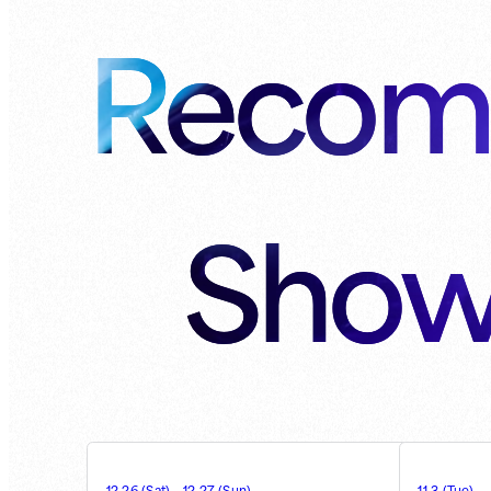
Recom
Show
12.26
(
Sat
)
-
12.27
(
Sun
)
11.3
(
Tue
)