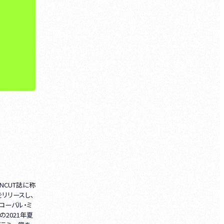
NCUT誌に称
をリリースし、
ローバル・ミ
の2021年夏