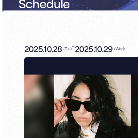
Schedule
-
2025.10.28
2025.10.29
(
Tue
)
(
Wed
)