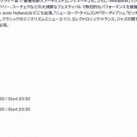
ラミー賞で「最優秀新人アーティスト」にノミネートされ、さらに「Mohabbat」で
ンベリー、コーチェラなどの大規模なフェスティバルで熱狂的なパフォーマンスを披露
r with Jools Holland』などにも出演。『ニューヨーク・タイムズ』や『ガーディアン』、『ピ
る。クラシックのミニマリズムとニューエイジ、エレクトロニック・トランス、ジャズの間
必見。
:30
/
Start
20:30
:30
/
Start
20:30