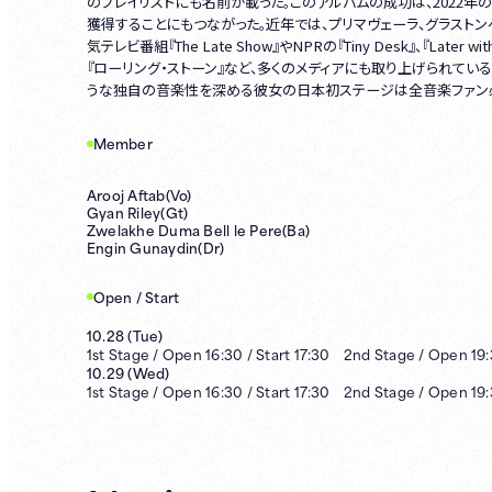
のプレイリストにも名前が載った。このアルバムの成功は、2022年のグ
獲得することにもつながった。近年では、プリマヴェーラ、グラスト
気テレビ番組『The Late Show』やNPRの『Tiny Desk』、『Late
『ローリング・ストーン』など、多くのメディアにも取り上げられてい
うな独自の音楽性を深める彼女の日本初ステージは全音楽ファン
Member
Arooj Aftab(Vo)
Gyan Riley(Gt)
Zwelakhe Duma Bell le Pere(Ba)
Engin Gunaydin(Dr)
Open / Start
10.28
(
Tue
)
1st
Stage /
Open
16:30
/
Start
17:30
2nd
Stage /
Open
19
10.29
(
Wed
)
1st
Stage /
Open
16:30
/
Start
17:30
2nd
Stage /
Open
19