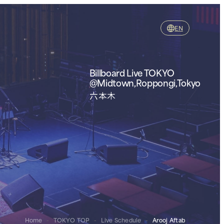
EN
Billboard Live TOKYO
@Midtown,Roppongi,Tokyo
六本木
Home
-
TOKYO TOP
-
Live Schedule
-
Arooj Aftab