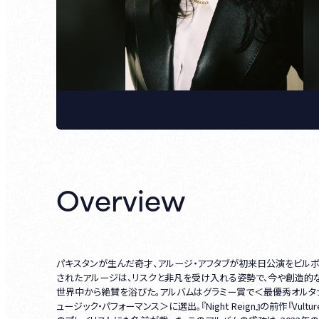
Overview
パキスタンが生んだ奇才、アルージ・アフタブが初来日公演をビルボー
されたアルージは、リスクと非凡を受け入れる姿勢で、今や創造的な音楽の
世界中から絶賛を浴びた。アルバムはグラミー賞で＜最優秀オルタナティ
ュージック・パフォーマンス＞に選出。『Night Reign』の前作『Vu