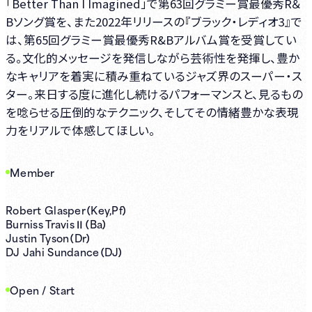
「Better Than I Imagined」で第63回グラミー賞最優秀R＆
Bソング賞を、また2022年リリースの『ブラック・レディオ3』で
は、第65回グラミー賞最優秀R&Bアルバム賞を受賞してい
る。文化的メッセージを発信しながら芸術性を発揮し、豊か
なキャリアを着実に積み重ねているジャズ界のスーパー・ス
ター。来日する度に進化し続けるパフォーマンスと、見るもの
を唸らせる圧倒的なテクニック、そしてその情緒豊かな表現
力をリアルで体感してほしい。
Member
Robert Glasper（Key,Pf）
Burniss TravisⅡ（Ba）
Justin Tyson（Dr）
DJ Jahi Sundance（DJ）
Open / Start