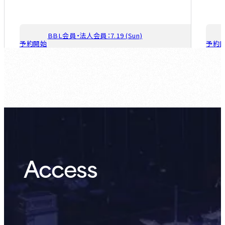
BBL会員・法人会員：
7.19 (Sun)
予約開始
予約
ゲスト会員：
7.26 (Sun)
Access