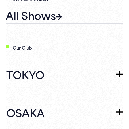
All Shows
Our Club
TOKYO
TOKYO
TOP
Schedule
OSAKA
What's New
Campaign