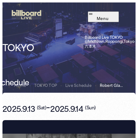
Menu
Billboard Live TOKYO
@Midtown,Roppongi,Tokyo
TOKYO
六本木
Schedule
Home
-
TOKYO TOP
-
Live Schedule
-
Robert Glasper
-
2025.9.13
2025.9.14
(
Sat
)
(
Sun
)