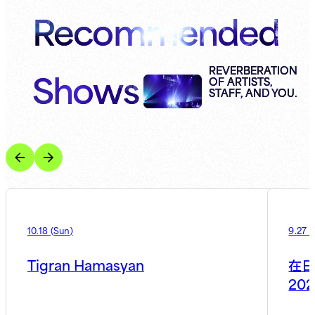
Recommended
Shows
REVERBERATION
OF ARTISTS,
STAFF, AND YOU.
10.18
(
Sun
)
9.27
(
Tigran Hamasyan
在日
202