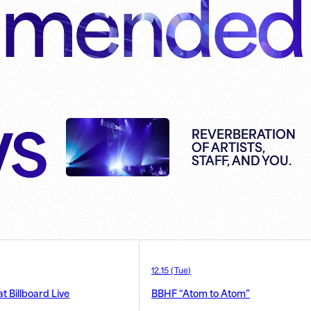
mended
s
REVERBERATION
OF ARTISTS,
STAFF, AND YOU.
12.15
(
Tue
)
at Billboard Live
BBHF “Atom to Atom”