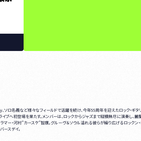
 day、ソロ名義など様々なフィールドで活躍を続け、今年55周年を迎えたロック・ギタ
ボードライブへ初登場を果たす。メンバーは、ロックからジャズまで縦横無尽に演奏し、麗
ラマー・河村”カースケ”智康。グルーヴ＆ソウル溢れる彼らが繰り広げるロックン・
バースデイ。