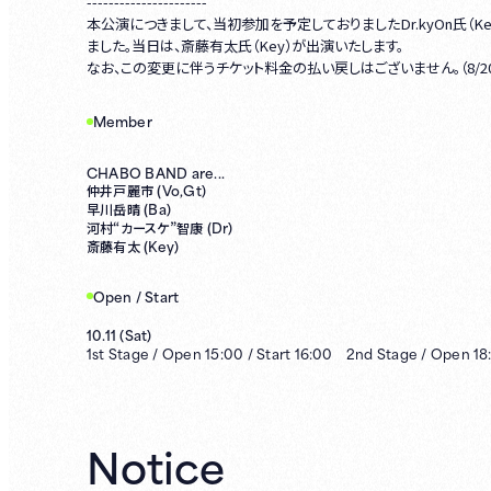
----------------------
本公演につきまして、当初参加を予定しておりましたDr.kyOn氏
ました。当日は、斎藤有太氏（Key）が出演いたします。
なお、この変更に伴うチケット料金の払い戻しはございません。（8/20正
Member
CHABO BAND are...
Vo,Gt)
仲井戸麗市 (
Ba)
早川岳晴 (
Dr)
河村“カースケ”智康 (
Key)
斎藤有太 (
Open / Start
10.11
(
Sat
)
1st
Stage /
Open
15:00
/
Start
16:00
2nd
Stage /
Open
18
Notice