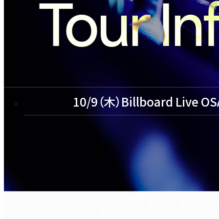
Tour In
10/9（木）Billboard Live O