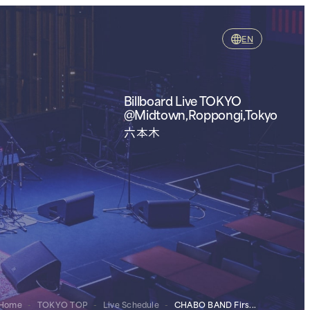
EN
Billboard Live TOKYO
@Midtown,Roppongi,Tokyo
六本木
Home
-
TOKYO TOP
-
Live Schedule
-
CHABO BAND Firs...