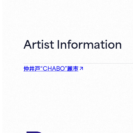
Artist Information
仲井戸“CHABO”麗市