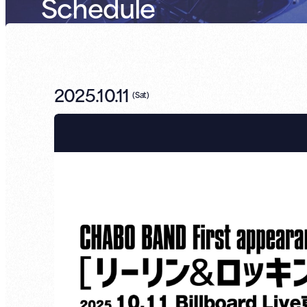
Schedule
2025.10.11
(
Sat
)