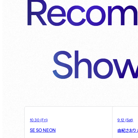
Recom
Show
10.30
(
Fri
)
9.12
(
Sat
)
SE SO NEON
由紀さおり