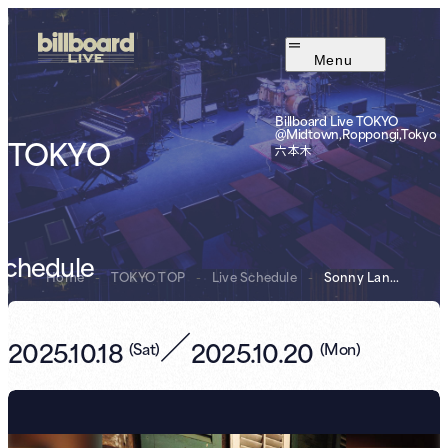
Menu
Billboard Live TOKYO
@Midtown,Roppongi,Tokyo
TOKYO
六本木
Schedule
Home
-
TOKYO TOP
-
Live Schedule
-
Sonny Landreth
／
2025.10.18
2025.10.20
(
Sat
)
(
Mon
)