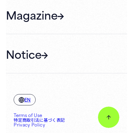
FAQ
Magazine
Gift Cards
Membership
Hall Rental
Notice
EN
Terms of Use
特定商取引法に基づく表記
Privacy Policy