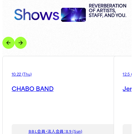
Shows
REVERBERATION
OF ARTISTS,
STAFF, AND YOU.
10.22
(
Thu
)
12.5
(
CHABO BAND
Jer
BBL会員・法人会員：
8.9 (Sun)