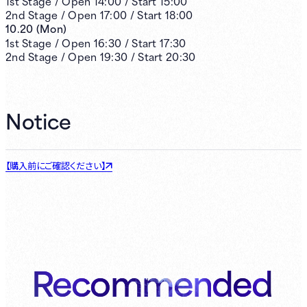
1st
Stage /
Open
14:00
/
Start
15:00
2nd
Stage /
Open
17:00
/
Start
18:00
10.20
(
Mon
)
1st
Stage /
Open
16:30
/
Start
17:30
2nd
Stage /
Open
19:30
/
Start
20:30
Notice
【購入前にご確認ください】
Recommended