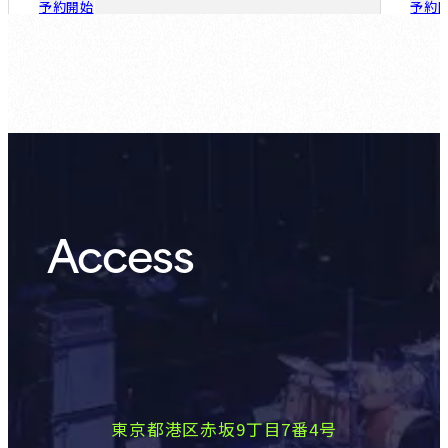
予約開始
予約
ゲスト会員：
8.16 (Sun)
Access
東京都港区赤坂9丁目7番4号