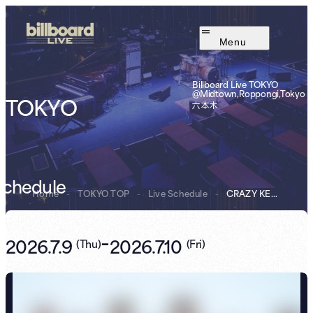
Menu
Billboard Live TOKYO
@Midtown,Roppongi,Tokyo
TOKYO
六本木
Schedule
Home
-
TOKYO TOP
-
Live Schedule
-
CRAZY KEN BAND ...
-
2026.7.9
2026.7.10
(
Thu
)
(
Fri
)