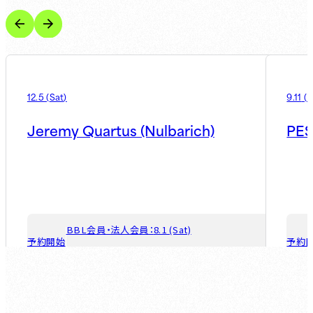
12.5
(
Sat
)
9.11
(
F
Jeremy Quartus (Nulbarich)
PES
BBL会員・法人会員：
8.1 (Sat)
予約開始
予約
ゲスト会員：
8.7 (Fri)