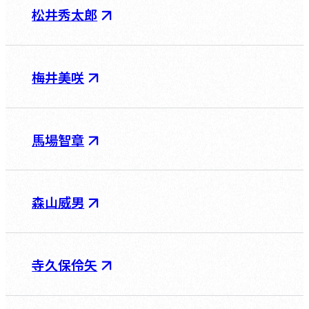
松井秀太郎
梅井美咲
馬場智章
森山威男
寺久保伶矢