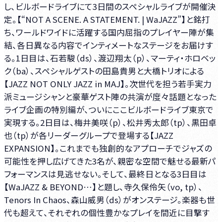
し、ビルボードライブにて3日間のスペシャルライブが開催決
定。【“NOT A SCENE. A STATEMENT. | WaJAZZ”】と銘打
ち、ワールドワイドに活躍する国内屈指のプレイヤー陣が集
結、各日異なる内容でインティメートなステージをお届けす
る。1日目は、石若駿（ds）、渡辺翔太（p）、マーティ・ホロベッ
ク（ba）、スペシャルゲストの田島貴男と大橋トリオによる
【JAZZ NOT ONLY JAZZ in MAJ】。次世代を担う若手実力
派ミュージシャンと豪華ゲスト陣の共演が度々話題となった
ライブ企画の特別編が、ついにここビルボードライブ東京で
実現する。2日目は、梅井美咲（p）、松井秀太郎（tp）、黒田卓
也（tp）が各リーダーグループで登場する【JAZZ
EXPANSION】。これまでも独創的なアプローチでジャズの
可能性を押し広げてきた3名が、親密な空間で魅せる最新パ
フォーマンスは見逃せない。そして、最終日となる3日目は
【WaJAZZ & BEYOND…】と題し、寺久保伶矢（vo, tp）、
Tenors In Chaos、森山威男（ds）がオンステージ。楽器も世
代も超えて、それぞれの個性豊かなプレイを間近に目撃す