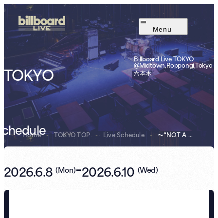
Menu
Billboard Live TOKYO
@Midtown,Roppongi,Tokyo
TOKYO
六本木
Schedule
Home
-
TOKYO TOP
-
Live Schedule
-
NOT A SCENE. ...
～“
-
2026.6.8
2026.6.10
(
Mon
)
(
Wed
)