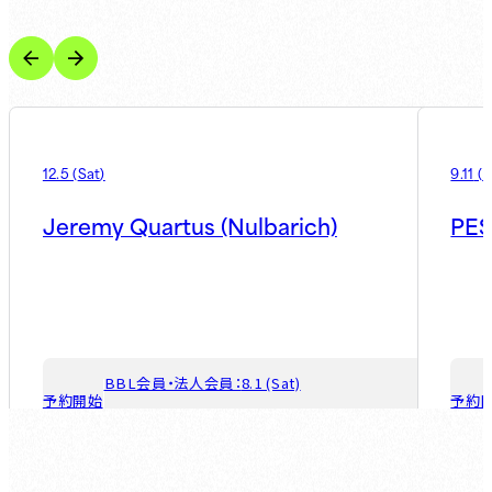
12.5
(
Sat
)
9.11
(
F
Jeremy Quartus (Nulbarich)
PES
BBL会員・法人会員：
8.1 (Sat)
予約開始
予約
ゲスト会員：
8.7 (Fri)