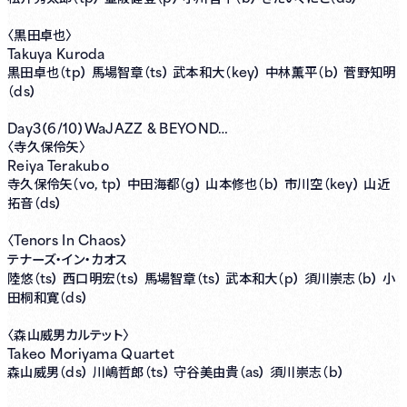
〈黒田卓也〉
Takuya Kuroda
tp）
ts）
key）
b）
黒田卓也（
馬場智章（
武本和大（
中林薫平（
菅野知明
ds）
（
Day3（6/10）WaJAZZ & BEYOND…
〈寺久保伶矢〉
Reiya Terakubo
vo, tp）
g）
b）
key）
寺久保伶矢（
中田海都（
山本修也（
市川空（
山近
ds）
拓音（
Tenors In Chaos〉
〈
テナーズ・イン・カオス
ts）
ts）
ts）
p）
b）
陸悠（
西口明宏（
馬場智章（
武本和大（
須川崇志（
小
ds）
田桐和寛（
〈森山威男カルテット〉
Takeo Moriyama Quartet
ds）
ts）
as）
b）
森山威男（
川嶋哲郎（
守谷美由貴（
須川崇志（