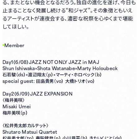
る、またとない機会となるだろう。独自の進化を遂げ、今日も
止まることなく発展し続ける“和ジャズ”。その象徴ともいえ
るアーティストが連夜会する、濃密な祝祭を心ゆくまで堪能
してほしい。
Member
Day1（6/08）JAZZ NOT ONLY JAZZ in MAJ
Shun Ishiwaka×Shota Watanabe×Marty Holoubeck
ds）×
p）×
b）
石若駿（
渡辺翔太（
マーティ・ホロベック（
special guest:
vo）
vo）
田島貴男（
大橋トリオ（
Day2（6/09）JAZZ EXPANSION
〈梅井美咲〉
Misaki Umei
p）
梅井美咲（
〈松井秀太郎カルテット〉
Shutaro Matsui Quartet
tp）
p）
b）
ds）
松井秀太郎（
壷阪健登（
小川晋平（
きたいくにと（