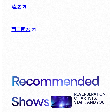
陸悠
西口明宏
Recommended
Shows
REVERBERATION
OF ARTISTS,
STAFF, AND YOU.