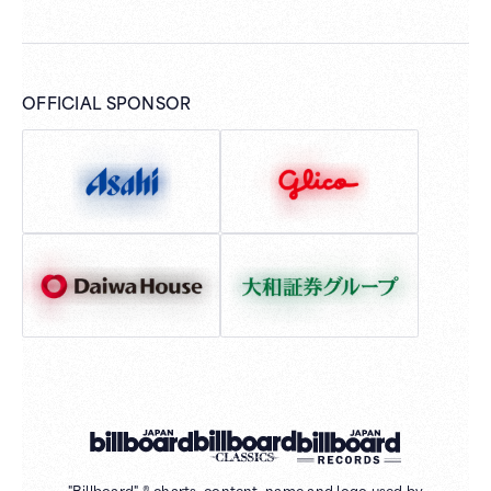
OFFICIAL SPONSOR
"Billboard" ® charts, content, name and logo used by