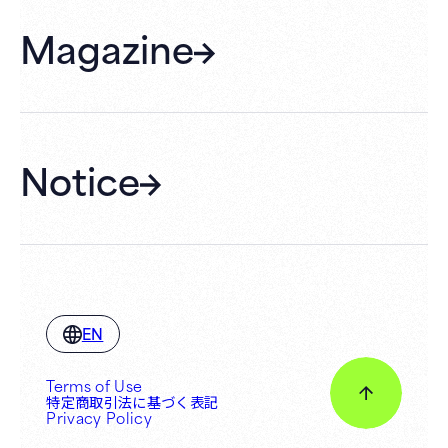
FAQ
Magazine
Gift Cards
Membership
Hall Rental
Notice
EN
Terms of Use
特定商取引法に基づく表記
Privacy Policy