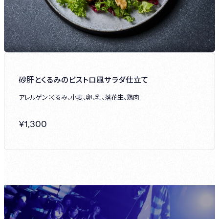
砂肝とくるみのビストロ風サラダ仕立て
アレルゲン：くるみ、小麦、卵、乳、落花生、鶏肉
¥
1,300