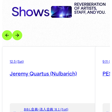
Shows
REVERBERATION
OF ARTISTS,
STAFF, AND YOU.
12.5
(
Sat
)
9.11
(
F
Jeremy Quartus (Nulbarich)
PES
BBL会員・法人会員：
8.1 (Sat)