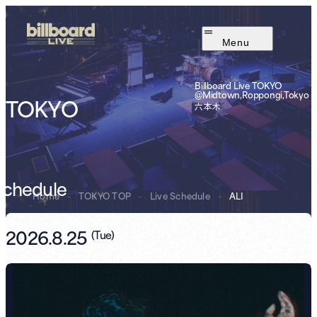
Menu
Billboard Live TOKYO
@Midtown,Roppongi,Tokyo
TOKYO
六本木
Schedule
Home
-
TOKYO TOP
-
Live Schedule
-
ALI
2026.8.25
(
Tue
)