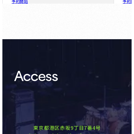
予約開始
予約
ゲスト会員：
8.7 (Fri)
Access
東京都港区赤坂9丁目7番4号