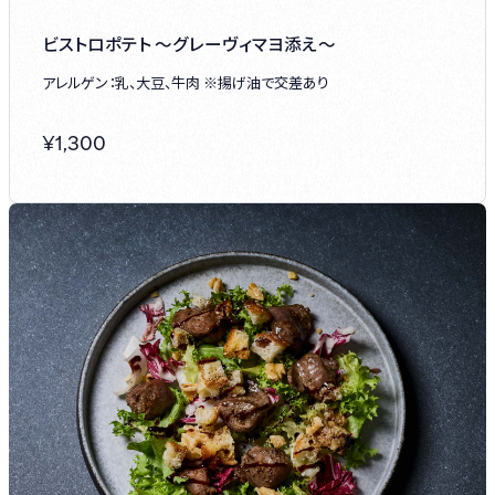
ビストロポテト ～グレーヴィマヨ添え～
アレルゲン：乳、大豆、牛肉 ※揚げ油で交差あり
¥
1,300