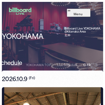
Menu
Billboard Live YOKOHAMA
@Kitanaka Area
YOKOHAMA
北仲
Schedule
Home
-
YOKOHAMA TOP
-
Live Schedule
-
G-FREAK FACTORY...
2026.10.9
(
Fri
)