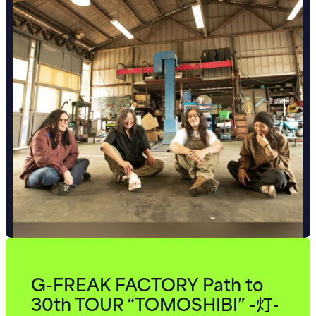
G-FREAK FACTORY Path to
30th TOUR “TOMOSHIBI” -
灯-