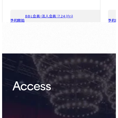
BBL会員・法人会員：
7.24 (Fri)
予約開始
予約
ゲスト会員：
7.31 (Fri)
Access