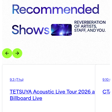
Recommended
Shows
REVERBERATION
OF ARTISTS,
STAFF, AND YOU.
9.3
(
Thu
)
9.10
(
TETSUYA Acoustic Live Tour 2026 at
CT
Billboard Live