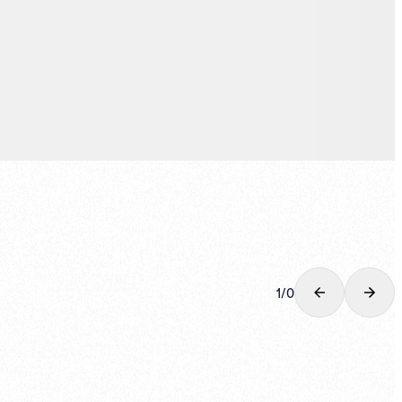
1
/
0