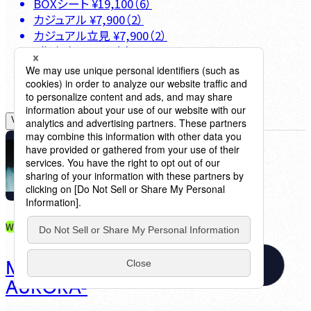
BOXシート
¥
19,100
（
6
）
カジュアル
¥
7,900
（
2
）
カジュアル立見
¥
7,900
（
2
）
S指定席
¥
9,000
（
3
）
R指定席
¥
7,900
（
3
）
View Details
2024
6.23
(
Sun
)
WEB購入限定
May J. Billboard Live Tour 2024 -
Date
AURORA-