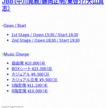
JBB（
中川晃教/藤岡正明/東啓介/大山真
志）
Open / Start
1st Stage
/ Open
15:30
/ Start
16:30
2nd Stage
/ Open
18:30
/ Start
19:30
Music Charge
自由席
¥
10,000
（
4
）
BOXシート
¥
23,300
（
8
）
カジュアル
¥
9,500
（
3
）
カジュアル立見
¥
9,500
（
3
）
S指定席
¥
11,100
（
4
）
R指定席
¥
10,000
（
4
）