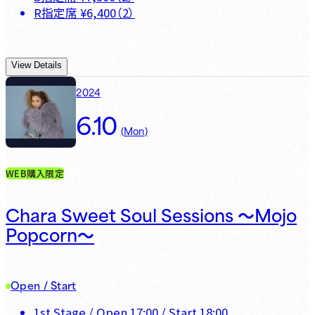
R指定席
¥
6,400
（
2
）
View Details
2024
6.10
(
Mon
)
WEB購入限定
Chara Sweet Soul Sessions 〜Mojo
Popcorn〜
Open / Start
1st Stage
/ Open
17:00
/ Start
18:00