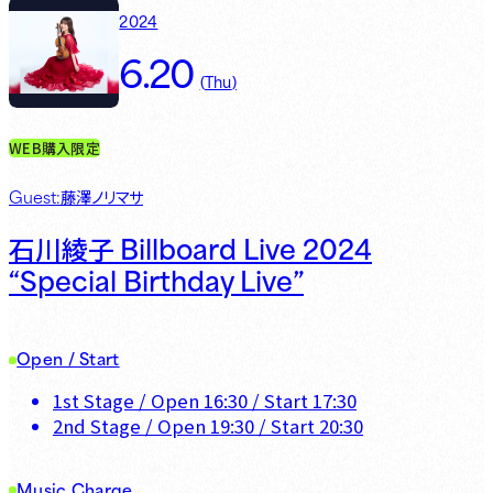
2024
6.20
(
Thu
)
WEB購入限定
Guest:藤澤ノリマサ
Billboard Live 2024
石川綾子
“Special Birthday Live”
Open / Start
1st Stage
/ Open
16:30
/ Start
17:30
2nd Stage
/ Open
19:30
/ Start
20:30
Music Charge