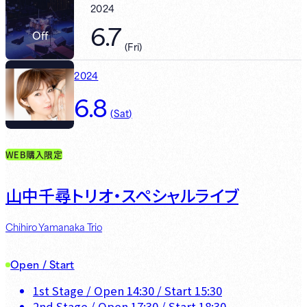
2024
6.7
Off
(
Fri
)
2024
6.8
(
Sat
)
WEB購入限定
山中千尋トリオ・スペシャルライブ
Chihiro Yamanaka Trio
Open / Start
1st Stage
/ Open
14:30
/ Start
15:30
2nd Stage
/ Open
17:30
/ Start
18:30