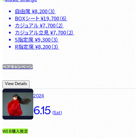
自由席
¥
8,200
（
3
）
BOXシート
¥
19,700
（
6
）
カジュアル
¥
7,700
（
2
）
カジュアル立見
¥
7,700
（
2
）
S指定席
¥
9,300
（
3
）
R指定席
¥
8,200
（
3
）
ペアキャンペーン
View Details
2024
6.15
(
Sat
)
WEB購入限定