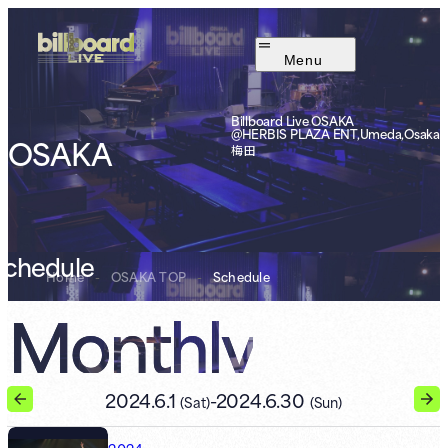
Menu
Billboard Live OSAKA
@HERBIS PLAZA ENT,Umeda,Osaka
OSAKA
梅田
Schedule
Home
-
OSAKA TOP
-
Schedule
Monthly
2024.6.1
-
2024.6.30
(Sat)
(Sun)