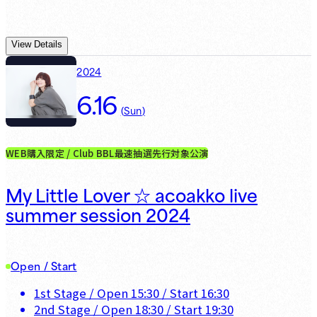
View Details
2024
6.16
(
Sun
)
WEB購入限定 / Club BBL最速抽選先行対象公演
My Little Lover ☆ acoakko live
summer session 2024
Open / Start
1st Stage
/ Open
15:30
/ Start
16:30
2nd Stage
/ Open
18:30
/ Start
19:30