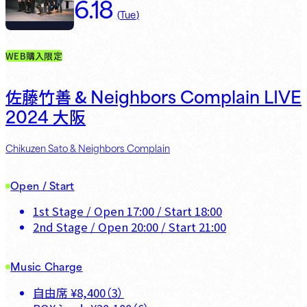
6.18
(
Tue
)
WEB購入限定
Neighbors Complain LIVE
佐藤竹善 &
2024
大阪
Chikuzen Sato & Neighbors Complain
Open / Start
1st Stage
/ Open
17:00
/ Start
18:00
2nd Stage
/ Open
20:00
/ Start
21:00
Music Charge
自由席
¥
8,400
（
3
）