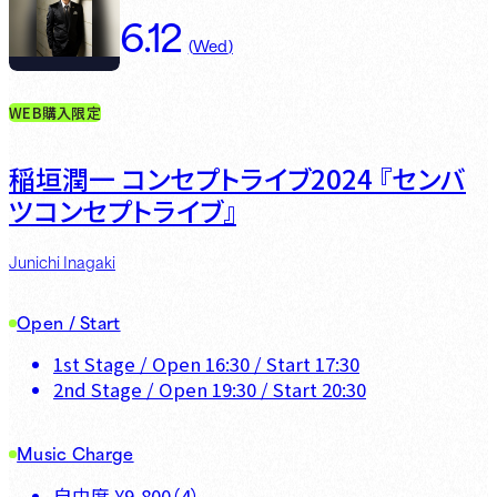
6.12
(
Wed
)
WEB購入限定
稲垣潤一 コンセプトライブ2024 『センバ
ツコンセプトライブ』
Junichi Inagaki
Open / Start
1st Stage
/ Open
16:30
/ Start
17:30
2nd Stage
/ Open
19:30
/ Start
20:30
Music Charge
自由席
¥
9,800
（
4
）