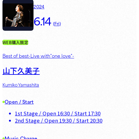
2024
6.14
(
Fri
)
WEB購入限定
Best of best-Live with"one love"-
山下久美子
Kumiko Yamashita
Open / Start
1st Stage
/ Open
16:30
/ Start
17:30
2nd Stage
/ Open
19:30
/ Start
20:30
Music Charge