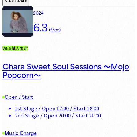
View Details
2024
6.3
(
Mon
)
WEB購入限定
Chara Sweet Soul Sessions 〜Mojo
Popcorn〜
Open / Start
1st Stage
/ Open
17:00
/ Start
18:00
2nd Stage
/ Open
20:00
/ Start
21:00
Music Charge