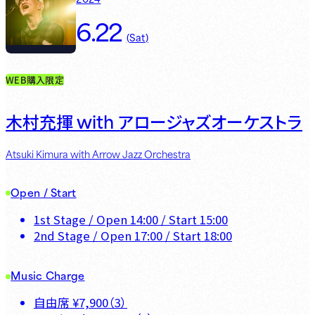
6.22
(
Sat
)
WEB購入限定
with
木村充揮
アロージャズオーケストラ
Atsuki Kimura with Arrow Jazz Orchestra
Open / Start
1st Stage
/ Open
14:00
/ Start
15:00
2nd Stage
/ Open
17:00
/ Start
18:00
Music Charge
自由席
¥
7,900
（
3
）