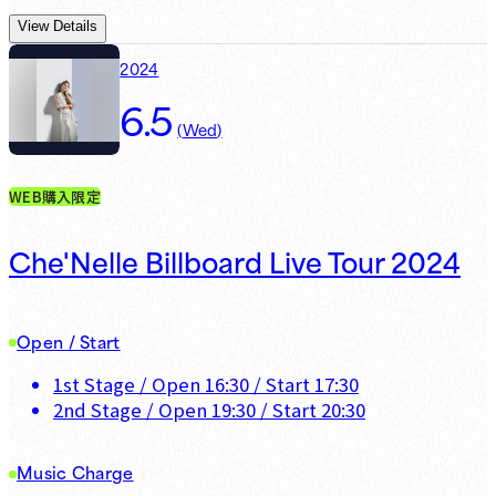
View Details
2024
6.5
(
Wed
)
WEB購入限定
Che'Nelle Billboard Live Tour 2024
Open / Start
1st Stage
/ Open
16:30
/ Start
17:30
2nd Stage
/ Open
19:30
/ Start
20:30
Music Charge