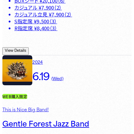
BOXシート
¥
20,100
（
6
）
カジュアル
¥
7,900
（
2
）
カジュアル立見
¥
7,900
（
2
）
S指定席
¥
9,500
（
3
）
R指定席
¥
8,400
（
3
）
View Details
2024
6.19
(
Wed
)
WEB購入限定
This is Nice Big Band!
Gentle Forest Jazz Band