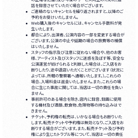
話を録音させていただく場合がございます。
ご連絡のないキャンセルを繰り返されますと、以降のご
予約をお受けいたしません。
Web購入後のキャンセルには、キャンセル手数料が発
生いたします。
都合により、出演者、公演内容の一部を変更する場合が
ございます。公演の中止や延期の場合の旅費等の補償
はいたしません。
スタッフの指示及び注意に従わない場合や、他のお客
様、アーティスト及びスタッフに迷惑を及ぼす等、安全な
公演運営が妨げられると判断した場合は、ご入店をお
断りしたり、途中退店いただくことがございます（状況に
よっては、所轄の警察署へ通報いたします。）。これらの
場合、入場料金は返金いたしません。また、これらの場
合に生じた事故に関しては、当店は一切の責任を負い
ません。
事前許可のある場合を除き、店内に録音、録画に使用
する機材及び酒類、飲食物、危険物等の持ち込みはで
きません。
チケット、予約権の転売は、いかなる場合もお断りいた
します。転売チケットや予約権は無効となり、ご入店をお
断りする場合がございます。また、転売チケット及び予約
権により生じたトラブル等について、当店は一切の責任