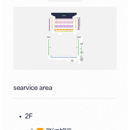
searvice area
2F
DXシートDUO