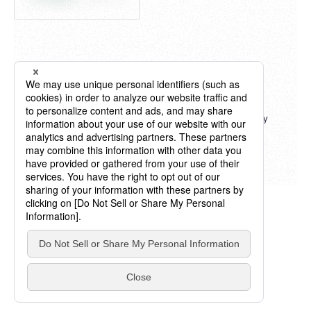
"Billboard" ® charts, content, name and logo used by
permission of Billboard IP Holdings, LLC.
All Rights Reserved.