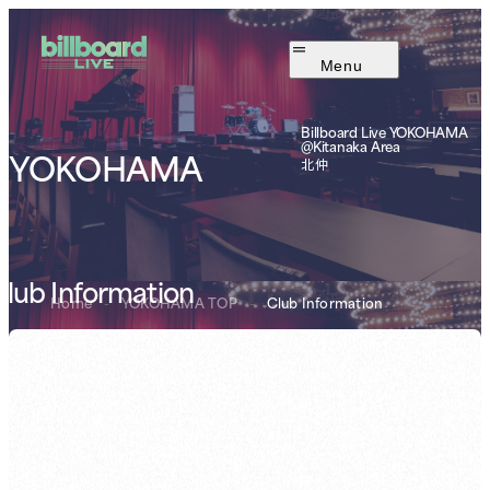
Menu
Billboard Live YOKOHAMA
@Kitanaka Area
YOKOHAMA
北仲
lub Information
Home
-
YOKOHAMA TOP
-
Club Information