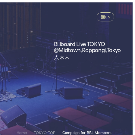
EN
Billboard Live TOKYO
@Midtown,Roppongi,Tokyo
六本木
Home
-
TOKYO TOP
-
Campaign for BBL Members