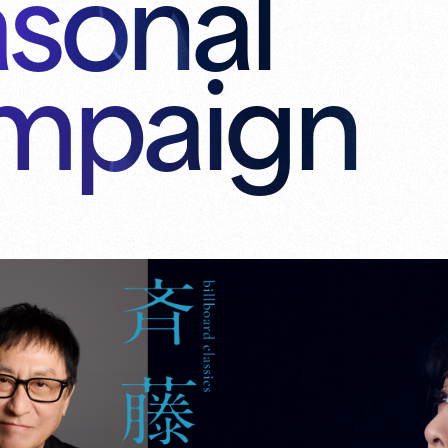
sonal
mpaign