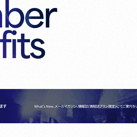
ber
its
ます
What's New、メールマガジン、情報誌(情報誌プラン限定)にてご案内を