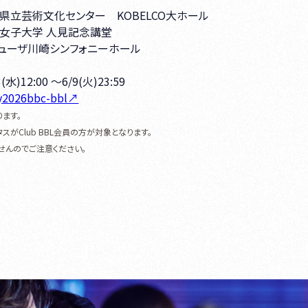
庫・兵庫県立芸術文化センター KOBELCO大ホール
京・昭和女子大学 人見記念講堂
奈川・ミューザ川崎シンフォニーホール
3(水)12:00 ～6/9(火)23:59
/sy2026bbc-bbl↗
ます。
ータスがClub BBL会員の方が対象となります。
せんのでご注意ください。