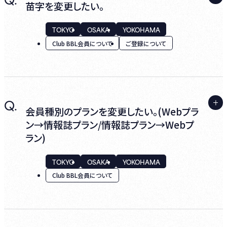
ログインし、マイページ内『クレジットカード情
苗字を変更したい。
報変更』からお手続きください。
引き続き【ゲスト会員】としてBillboard Live
TOKYO
OSAKA
YOKOHAMA
の各種サービス（チケット購入など）をご利用
Club BBL会員について
ご登録について
いただけます。
※ Club BBL会員にご登録の方は、『チケット
支払い』か『年会費支払い』に適用するクレジ
ットカード情報の変更が可能です。
A.
Q.
ログインし、マイページ内『ご登録情報変更』
会員種別のプランを変更したい。(Webプラ
よりお手続きください。
ン→情報誌プラン/情報誌プラン→Webプ
ラン)
TOKYO
OSAKA
YOKOHAMA
Club BBL会員について