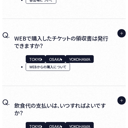
当公演の『詳細』を選択し、「ご予約のキャンセ
ル」からお手続きください。
A.
なお、チケット購入後にキャンセルをする場合
Q.
はい、可能です。
WEBで購入したチケットの領収書は発行
は、キャンセル手数料が発生いたします。
できますか？
ご精算後、店内のスタッフにご飲食代の領収
※キャンセル手数料一覧は
こちら
をご確認く
書の発行をお申し付けください。
ださい。
TOKYO
OSAKA
YOKOHAMA
WEBからの購入について
キャンセル手数料が決済され、お支払い済み
の金額は返金されます。ご返金までに約2~3か
A.
月程期間を要します。詳しくはクレジットカー
Q.
はい、可能です。
飲食代の支払いは、いつすればよいです
ドの明細をご確認ください。また、キャンセル
か？
されたお席を元に戻すことはできませんので
ログインしたマイページ内の『予約履歴』より
ご注意ください。
該当公演の詳細へお進みください。
TOKYO
OSAKA
YOKOHAMA