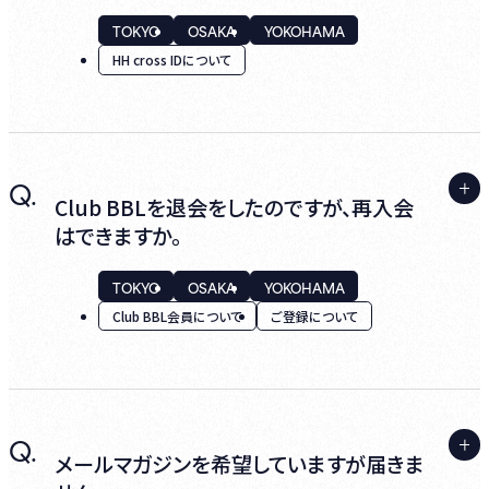
ブ東京、横浜、大阪でHH cross Wi-Fiサービ
TOKYO
OSAKA
YOKOHAMA
・Club BBL会員の場合：【Billboard Live】
スをご利用いただけます。別途アプリのダウン
HH cross IDについて
〈Club BBL会員〉新システムへの移行手続が
ロードが必要です。
完了しました
・ゲスト会員の場合：【Billboard Live】〈ゲスト
会員〉新システムへの移行手続が完了しまし
A.
Q.
宝塚歌劇共通IDも阪急阪神グループ共通ID
た
Club BBLを退会をしたのですが、再入会
のひとつであり、HH cross IDと同じ機能を有
はできますか。
というメールが配信されますので、合わせてご
しているため、ビルボードライブのチケット購
確認ください。
入システムについてもご利用いただけます。
TOKYO
OSAKA
YOKOHAMA
Club BBL会員について
ご登録について
6. 次回以降はHH cross IDでログインくださ
なお、おひとりで（ひとつのメールアドレス
い。
で）、宝塚歌劇共通IDとHH cross IDの両方を
お持ちいただくことはできません。
A.
Q.
新規入会となるため、初期手数料と、年会費
メールマガジンを希望していますが届きま
の決済が発生いたします。