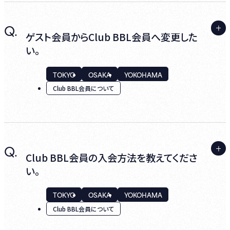
だきます。)
A.
Q.
あいにくClub BBL会員の初期手数料および
ゲスト会員からClub BBL会員へ変更した
年会費のお支払いはクレジットカードのみと
い。
なります。
2.ドリンクサービス
TOKYO
OSAKA
YOKOHAMA
その他のお支払い対応はいたしておりません
当社指定のドリンク1杯を無料で提供いたしま
Club BBL会員について
のでご了承ください。
す。（カジュアルエリアをご予約の場合、この特
典は適用されません。）本特典は、他のご優待
との併用や、Club BBL会員以外のご同伴者様
への適用は出来かねます。
A.
Q.
ログインし、マイページ内の『Club BBL会員入
Club BBL会員の入会方法を教えてくださ
会募集中』より変更のお手続きください。
い。
3.情報提供
TOKYO
OSAKA
YOKOHAMA
Club BBL会員限定の情報や最新情報を情報
Club BBL会員について
誌 ｢Billboard Live News｣(情報誌プランの