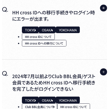
A.
Q.
そのお客様番号では、既にHH cross ID手続
HH cross IDへの移行手続きやログイン時
きを完了されておられます。
にエラーが出ます。
移行されたHH cross IDとパスワードで再度
TOKYO
OSAKA
YOKOHAMA
ログインをお願いいたします。
HH cross IDについて
HH cross IDへの移行について
A.
Q.
ご利用のブラウザを変更いただいたり、キャッ
2024年7月以前よりClub BBL会員/ゲスト
シュクリアをお試しいただくことで解決できる
会員であるためHH cross IDへ移行手続き
場合がございます。
を完了したがログインできない
TOKYO
OSAKA
YOKOHAMA
また、当店の推奨環境は。
こちら
からご確認い
Club BBL会員について
HH cross IDについて