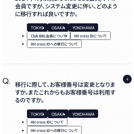
ルに伴い、HH cross IDへの移行手続き途中
会員ですが、システム変更に伴い、どのよう
『お客様番号』と『2024年6月以前にご利用の
に誤ってClub BBL会員へ新たに入会してしま
に移行すれば良いですか。
パスワード』を再度ご入力いただき、移行完了
うケースが発生しております。
までお進みください。
TOKYO
OSAKA
YOKOHAMA
年会費キャンセルおよび再移行手続きについ
Club BBL会員について
HH cross IDについて
てのご案内や、既にお手続きが完了しご自身
HH cross IDへの移行について
の状況を確認されたいお客様は順次対応い
『HH cross IDへの移行が完了した際は、
たしますので、下記電話問い合わせセンター
【Billboard Live】〈Club BBL会員〉新システ
までご連絡ください。
ムへの移行手続が完了しました』
A.
Q.
というメールが配信されますので、合わせてご
移行手続きの際は、
移行に際して、お客様番号は変更となりま
確認ください。
ビルボードライブ東京： 03-3405-1133
すか。またこれからもお客様番号は利用す
1. 2024年7月以前よりご利用のClub BBL会
るのですか。
ビルボードライブ横浜： 0570-05-6565
員 / ゲスト会員の『お客様番号』と『パスワー
ド』
ビルボードライブ大阪： 06-6342-7722
TOKYO
OSAKA
YOKOHAMA
2. HH cross IDの新規取得(既にHH cross
HH cross IDについて
［平日］12:00～17:00
IDまたは宝塚歌劇共通IDをお持ちの場合は
HH cross IDへの移行について