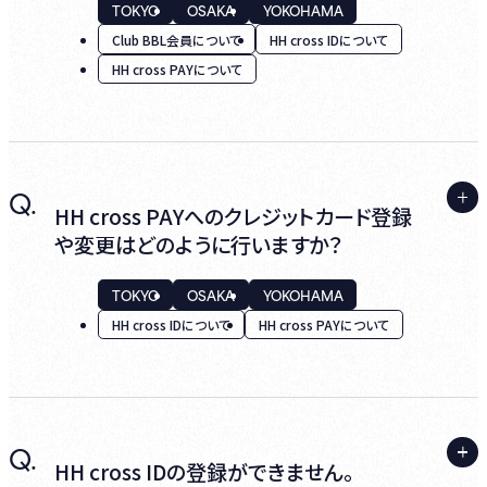
TOKYO
OSAKA
YOKOHAMA
以前よりご利用のお客様は移行手続きをお願
Club BBL会員について
HH cross IDについて
いいたします。
2. 2024年6月以前にご利用の『お客様番号』
HH cross PAYについて
と『ご利用いただいていたパスワード』をご入
力ください。
A.
Q.
あいにく『チケット支払い方法』と『年会費支払
3. 新しいログインIDを登録ください。
HH cross PAYへのクレジットカード登録
い方法』のクレジットカード管理は別となって
や変更はどのように行いますか？
・HH cross IDをお持ちでない方は、「HH
おりますので、それぞれ変更をお願いいたしま
cross IDを取得」よりお進みください。
す。
TOKYO
OSAKA
YOKOHAMA
HH cross IDについて
HH cross PAYについて
・既にお持ちの方は「お持ちのIDでログイン」
から、既にお持ちのHH cross IDでログインく
ださい。
A.
Q.
● Club BBL会員の場合
HH cross IDの登録ができません。
4. 年会費引き落とし用のクレジットカードを