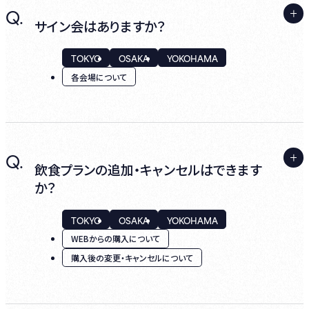
A.
Q.
※撤去につきましては、公演日の翌日にご手
〒530-0001
店舗での受け取りは可能ですが、公演により、
サイン会はありますか？
配ください。
大阪府大阪市北区梅田2-2-22 ハービスエン
お受け取りできない場合がございます。事前
トB2F
に、各公演の詳細ページをご確認ください。
TOKYO
OSAKA
YOKOHAMA
ビルボードライブ大阪 宛
各会場について
＜ 送付先住所 ＞
※撤去につきましては、公演日の翌日にご手
〒107-0052
配ください。
A.
Q.
東京都港区赤坂9丁目7番4号 東京ミッドタ
事前に実施のご案内はいたしておりません。
飲食プランの追加・キャンセルはできます
ウン ガーデンテラス4F
か？
当日、店内にてお問合せください。
ビルボードライブ東京 宛
TOKYO
OSAKA
YOKOHAMA
WEBからの購入について
※撤去につきましては、公演日の翌日にご手
購入後の変更・キャンセルについて
配ください。