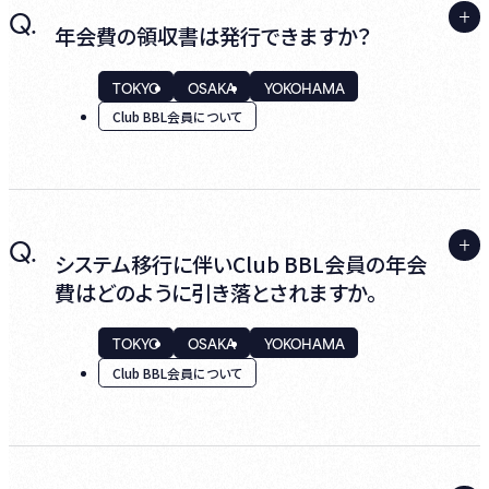
A.
Q.
ログインし、マイページ内『会員種別の変更』
年会費の領収書は発行できますか？
からお手続きください。
TOKYO
OSAKA
YOKOHAMA
次回の更新月から新しい会員種別の適応とな
Club BBL会員について
り、変更後の金額で年会費の決済が行われま
す。
A.
Q.
はい、発行可能です。
システム移行に伴いClub BBL会員の年会
費はどのように引き落とされますか。
ログインし、マイページ内『購入履歴 / 年会費
決済履歴』の『詳細』より、右下の「領収書表
TOKYO
OSAKA
YOKOHAMA
示」からPDFのダウンロード・印刷が可能で
Club BBL会員について
す。