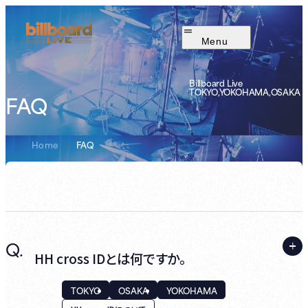
Menu
Billboard Live
TOKYO,YOKOHAMA,OSAKA
FAQ
Home
-
FAQ
Q.
HH cross IDとは何ですか。
TOKYO
OSAKA
YOKOHAMA