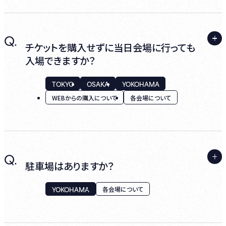
み)､インターネットサイト、メールマガジン等
でご案内します。
A.
Q.
初めて当店の会員制度にご入会をいただく場
チケットを購入せずに当日会場に行っても
合は、ホームページTOP右上にある『Login』
入場できますか？
4.特別企画、特別優待のご案内
より『新規登録』からお手続きください。
Club BBL会員限定の特別企画、特別優待を
TOKYO
OSAKA
YOKOHAMA
『HH cross IDの取得』ののち、『Club BBL会
随時ご案内いたします。
WEBからの購入について
各会場について
員の入会』をいただきご登録が完了となりま
す。
※ ご登録にはHH cross IDの取得が必須とな
5.キャンセル手数料の優遇
ります。
A.
Q.
当日の開場時間以降、空席があれば店頭にて
Club BBL会員様に限り、キャンセルの際に発
※ 会員タイプ選択ページから、「Club BBL会
駐車場はありますか？
ご購入受付をいたします。
生する手数料を下記の料率と致します。
員」をご選択いただくことでご入会が可能で
YOKOHAMA
す。ご希望の会員種別を「Webプラン」「情報
各会場について
公演当日の各ステージの開場1時間前までは
●公演の前日から起算して30日前まで：5％
誌プラン」のどちらかからご選択ください。
WEBでのご購入が可能となっておりますので、
●公演の前日から起算して7日前まで：10％
※ 無料のゲスト会員は、先行予約等の特典が
ホームページの残席状況をご確認ください。
●公演の前日から起算して2日前まで：30％