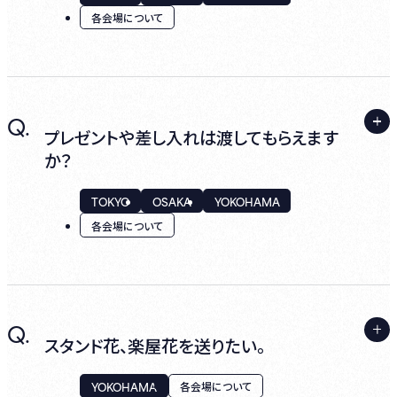
ただし、ご貴重品はお客様のお手元での管理
各会場について
をお願いいたします。
A.
Q.
1ショー 約60～90分を予定しております。
プレゼントや差し入れは渡してもらえます
か？
TOKYO
OSAKA
YOKOHAMA
各会場について
A.
Q.
公演により、お受け取りできない場合がござ
スタンド花、楽屋花を送りたい。
います。事前に、各公演の詳細ページをご確認
ください。
YOKOHAMA
各会場について