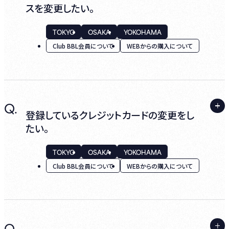
件名：【〈Club BBL会員〉退会受付が完了しま
合
スを変更したい。
した】(自動送信)という確認メールが配信され
ゲスト会員からClub BBL会員へ切り替えを行
ます。
TOKYO
OSAKA
YOKOHAMA
いますので、ログインしマイページ内の「Club
メールが届いていない場合は退会手続きが
Club BBL会員について
WEBからの購入について
BBL会員入会募集中」よりお手続きをお願い
完了しておりませんのでご注意ください。》
いたします。
なお、お手続きにあたってはHH cross PAYへ
Club BBL会員期間満了後は、無料の『ゲスト
年会費決済用のクレジットカード登録が必要
A.
Q.
ログインし、マイページ内『ご登録情報変更』
会員』へ切り替わります。
となります。
登録しているクレジットカードの変更をし
からお手続きください。
たい。
引き続き、ビルボードライブのサービスをご利
※以前の更新月より1年間は、選択された年
用いただけます。
会費のみのお支払いとなります。
TOKYO
OSAKA
YOKOHAMA
Club BBL会員について
WEBからの購入について
●
Club BBL会員を継続されない場合
以前の更新月末日を以って、Club BBL会員資
A.
Q.
格は満了となります。