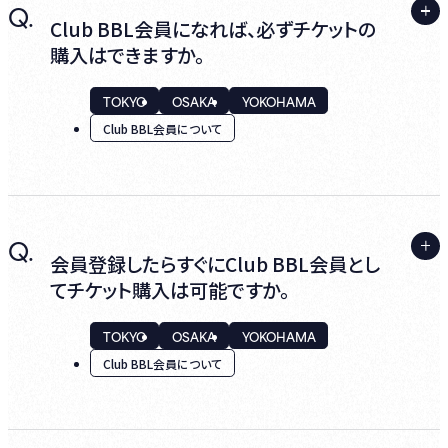
A.
Q.
● HH cross IDへの移行がまだお済みでな
Club BBL会員になれば、必ずチケットの
い方
購入はできますか。
移行前に登録いただいたクレジットカードで
TOKYO
OSAKA
YOKOHAMA
年会費が決済されます。
Club BBL会員について
● HH cross IDへの移行がお済みの方
A.
移行がお済みの方は、移行時にHH cross
Q.
お席には限りがございますので、チケット購入
会員登録したらすぐにClub BBL会員とし
PAYにご登録されたクレジットカードより年会
のお約束はできかねます。何卒ご了承くださ
てチケット購入は可能ですか。
費が決済されます。
い。
TOKYO
OSAKA
YOKOHAMA
Club BBL会員について
※HH cross IDへの移行が完了しても、年会
費決済用のクレジットカードの未登録・未設
定により更新未完了となるケースがございま