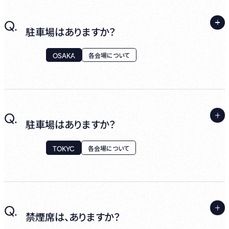
ない制度となります。
●公演の前日から起算して1日前まで：50％
※ 初期手数料及び年会費のお支払はクレジ
A.
Q.
●公演の当日の開演時刻の3時間前まで：
KITANAKA BRICK&WHITEの駐車場のほか、
ットカードのみとなります。
駐車場はありますか？
80％
近隣のコインパーキングをご利用ください。
※ 全てオンラインでのお手続きとなるため、
OSAKA
各会場について
書面やお電話でのご入会は受け付けておりま
※KITANAKA BRICK&WHITE駐車場の割引
せん。
サービスは対象外となります。
A.
Q.
ハービスPLAZA ENTの駐車場ほか、近隣のコ
駐車場はありますか？
インパーキングをご利用ください。
TOKYO
各会場について
※ハービスPLAZA ENT駐車場の割引サービ
スは対象外となります。
A.
Q.
東京ミッドタウンの駐車場ほか、近隣のコイン
禁煙席は、ありますか？
パーキングをご利用ください。