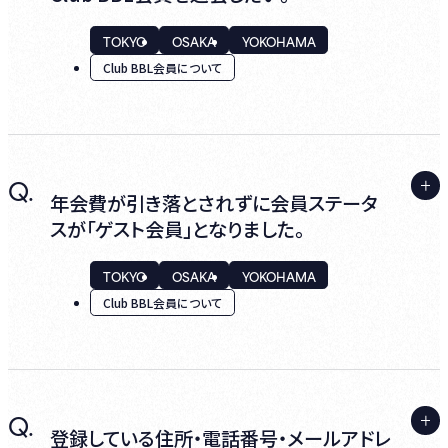
お手続きください。
TOKYO
OSAKA
YOKOHAMA
なお、購入されたお申し込みが残っている状
Club BBL会員について
態ではお手続きいただけませんので、あらか
じめご了承ください。
A.
Q.
退会をご希望の場合は、利用規約に基づき入
年会費が引き落とされずに会員ステータ
会月(契約更新月)の2か月前までにお手続き
スが「ゲスト会員」となりました。
が必要です。
TOKYO
OSAKA
YOKOHAMA
ログインし、マイページ内『退会について』から
Club BBL会員について
お手続きください。
《※ご注意：退会受付完了後、Club BBL事務
A.
Q.
局(clubbbl@billboard-live.com)より
● 再度Club BBL会員を継続希望いただく場
登録している住所・電話番号・メールアドレ