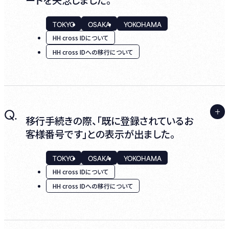
ードを失念しました。
HH cross IDに移行できるお客様番号はひと
TOKYO
OSAKA
YOKOHAMA
つとなり、複数のお客様番号からひとつのHH
HH cross IDについて
cross IDに移行することはできません。
HH cross IDへの移行について
A.
Q.
「移行開始」画面の、「お客様番号をお忘れの
移行手続きの際、「既に登録されているお
方はこちら」「パスワードをお忘れの方はこち
客様番号です」との表示が出ました。
ら」からお手続きをお願いいたします。
TOKYO
OSAKA
YOKOHAMA
HH cross IDについて
HH cross IDへの移行について