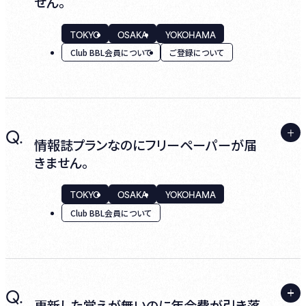
せん。
TOKYO
OSAKA
YOKOHAMA
● ゲスト会員のアカウントがある場合
Club BBL会員について
ご登録について
ログインし、マイページ内の『Club BBL会員入
会募集中』よりゲスト会員から、Club BBL会員
の切り替え手続きを行っていただけます。
A.
Q.
ログインし、マイページ内の『ご会員情報変
情報誌プランなのにフリーペーパーが届
更』よりメールアドレスのご確認、『その他の情
きません。
報変更』よりメルマガ希望欄にチェックが入っ
● ゲスト会員のアカウントはなく、HH cross
ているかのご確認をお願いいたします。
IDのみお持ちの場合
TOKYO
OSAKA
YOKOHAMA
Club BBL会員について
TOPの『Login』より、『新規登録』からお進みく
ださい。
迷惑メールと判断された場合やメールボック
スの容量オーバー等で届かない場合がござい
その際、HH cross IDは『お持ちのIDでログイ
ます。
A.
ン』から進み、初めてビルボードライブを利用
Q.
ご登録住所に誤りがある可能性がございま
更新した覚えが無いのに年会費が引き落