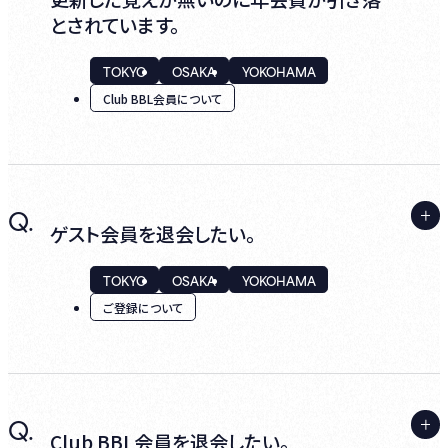
される方の『初めてClub BBL会員登録する』
端末の設定状況等のご確認もお願いいたしま
す。
とされています。
よりお手続きください。
す。
ログインし、マイページ内の『ご登録情報変
TOKYO
OSAKA
YOKOHAMA
更』よりご確認ください。
Club BBL会員について
● ゲスト会員、HH cross IDのどちらのアカ
ウントもお持ちでない場合
TOPの『Login』より、『新規登録』からお進みく
ださい。
A.
Q.
Club BBL会員資格は自動更新されますので、
ゲスト会員を退会したい。
退会手続きをいただかない限りは自動更新と
なります。
TOKYO
OSAKA
YOKOHAMA
ご登録について
退会をご希望の場合は、契約更新月の2ヶ月
前までにマイページからお申し込みください。
A.
Q.
ログインし、マイページ内『退会について』より
Club BBL会員を退会したい。