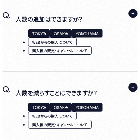
A.
Q.
はい、可能です。
人数の追加はできますか？
TOKYO
OSAKA
YOKOHAMA
ログインし、マイページ内の『購入履歴』より該
WEBからの購入について
当公演の『詳細 ✐マーク』を選択し、「お料
購入後の変更・キャンセルについて
理・お飲み物のご購入、キャンセル」からご自
身で追加・キャンセルが可能です。
A.
Q.
あいにく、既にご購入いただいているお申し込
人数を減らすことはできますか？
各プランに設けている申込み期日以内に、飲
みに人数追加はできません。
食プランのみキャンセルする場合はキャンセ
TOKYO
OSAKA
YOKOHAMA
ル手数料はかかりません。
WEBからの購入について
申込み期日が過ぎている場合はキャンセルが
追加でご着席されるご本人の名義でアカウン
購入後の変更・キャンセルについて
できず、キャンセル手数料が100%となります
トを作成いただき、新たにご購入ください。
のでご注意ください。