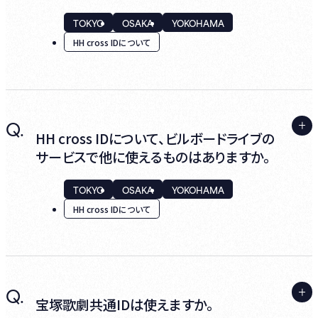
登録ください。(Club BBL会員の場合)
2024年7月以前にClub BBL会員にご入会の
TOKYO
OSAKA
YOKOHAMA
方は、HH cross IDへの移行手続きの過程で
・HH cross PAYの規約に同意いただき、年会
HH cross IDについて
登録いただきます。
費決済用のクレジットカード登録をお願いし
ます。
次回年会費引き落としのためのクレジットカ
2024年7月以降にClub BBL会員に新規入会
ード登録であり、即時決済は行われません。
A.
Q.
された方は、ご入会の際に初期手数料と年会
お持ちのメールアドレスで既にHH cross IDを
HH cross IDについて、ビルボードライブの
※「お支払い」画面となっている場合、新規登
費の決済が行われますのでその際に登録され
取得済みである場合などが考えられます。(ビ
サービスで他に使えるものはありますか。
録となっている可能性があります、そのまま進
ます。
ルボードライブ以外のサービスをご利用であ
んでしまうと年会費が決済されますのでご注
る場合等)
TOKYO
OSAKA
YOKOHAMA
意ください。
HH cross IDについて
既にご移行がお済みの方や、ゲスト会員にご
入会の方は、ログインし、マイページ内の『クレ
詳しくは、HH cross の
ヘルプページ
をご参照
5. 「 ID移行完了」の画面が表示されると完了
ジットカード情報変更』よりお手続きください。
ください。
となりますのでマイページにお進みください。
A.
Q.
チケットサービス以外では、Wi-Fiサービスが
宝塚歌劇共通IDは使えますか。
HH cross IDへの移行が完了した際は、
ご利用いただけます。Wi-Fiは、ビルボードライ