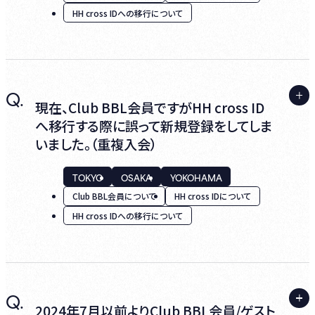
ただけます
HH cross IDへの移行について
A.
Q.
HH cross IDとパスワードを入力し、ログイン
現在、Club BBL会員ですがHH cross ID
操作を行った際、
へ移行する際に誤って新規登録をしてしま
いました。（重複入会）
(1) 既にゲスト会員、Club BBL会員の方
TOKYO
OSAKA
YOKOHAMA
(2) 初めてビルボードライブを利用される方
Club BBL会員について
HH cross IDについて
という画面が表示される場合は、HH cross ID
HH cross IDへの移行について
への移行手続きが完了しておりません。
お手数ですが、(1) 既にゲスト会員、Club BBL
A.
Q.
2024年7月に実施されたシステムリニューア
会員の方を選択し、
2024年7月以前よりClub BBL会員/ゲスト