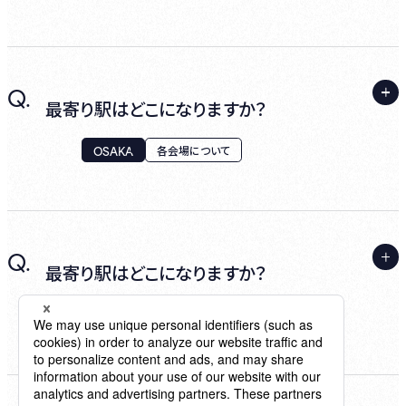
クレジットカードをお持ちでない場合は、各種
プレイガイド販売をご利用ください。
A.
Q.
● 横浜高速鉄道みなとみらい線
最寄り駅はどこになりますか？
「馬車道」駅 2a出口から 徒歩5分
OSAKA
各会場について
● JR根岸線
● 京浜東北線
A.
Q.
● 横浜市営地下鉄ブルーライン
● 阪神電車
最寄り駅はどこになりますか？
「桜木町」駅東口から 徒歩10分
「大阪梅田」駅 西改札から 徒歩３分
TOKYO
各会場について
● JR