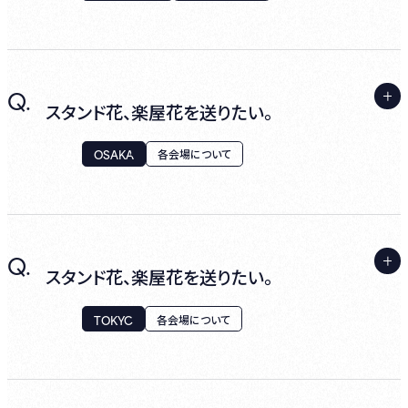
公演の当日、会場のスタッフにお尋ねくださ
い。
A.
Q.
店舗での受け取りは可能ですが、公演により、
スタンド花、楽屋花を送りたい。
お受け取りできない場合がございます。事前
に、各公演の詳細ページをご確認ください。
OSAKA
各会場について
＜ 送付先住所 ＞
A.
Q.
〒231-0003
店舗での受け取りは可能ですが、公演により、
スタンド花、楽屋花を送りたい。
神奈川県横浜市中区北仲通5丁目57番地2
お受け取りできない場合がございます。事前
に、各公演の詳細ページをご確認ください。
TOKYO
各会場について
KITANAKA BRICK&WHITE 1F
ビルボードライブ横浜 宛
＜ 送付先住所 ＞