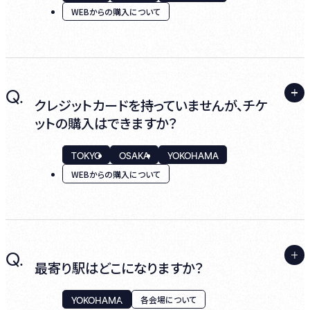
WEBからの購入について
画面下部にQRコードが表示されておりますの
＜ カジュアルエリアをご利用のお客様 ＞
で、店頭受付時に表示するご準備をお願いい
バーカウンターにてご注文の際にお支払いく
たします。
A.
Q.
IDは、ご登録いただいているメールアドレスで
ださい。
クレジットカードを持っていませんが、チケ
プレイガイドでチケットを購入されたお客様
す。
ットの購入はできますか？
も、紙チケット / 電子チケットを必ず発券、発
パスワードを忘れた場合は HH cross IDのロ
行のうえ、店頭にてご提示ください。
TOKYO
OSAKA
YOKOHAMA
グインページ から「パスワードを忘れた方は
WEBからの購入について
こちら」をクリックし、新しいパスワードを再設
定してください。
本人確認を行う場合がございますので身分証
をお持ちください。
A.
Q.
※一部の公演で、指定された身分証のご提示
あいにく、当ホームページからのチケット購入
最寄り駅はどこになりますか？
が必須な場合がございます。各公演の注意事
はクレジットカード決済が必須となっておりま
項をご確認ください。
す。
YOKOHAMA
各会場について