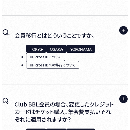
［公演開催日］12:00～2ndステージ開演まで
『メールアドレス』と『パスワード』)
［休業日］土曜、日曜、祝日（公演開催時は上
記の通り2ndステージ開演まで営業）
3. 年会費決済用クレジットカードの新規登録
※開催日につきましては各店舗のスケジュー
(Club BBL会員の場合)
A.
Q.
ルよりご確認ください。
Club BBL会員・ゲスト会員ともに、移行に際し
会員移行とはどういうことですか。
が必要となります。
て、お客様番号は変更されません。
TOKYO
OSAKA
YOKOHAMA
移行を完了された際にお客様番号が変更と
Club BBL会員事務局：03-3479-4141
HH cross IDについて
なっている場合は、新規登録となった可能性
＜移行手順のご案内＞
［平日］12:00～17:00［休業日］土曜、日曜、祝
HH cross IDへの移行について
がありますので、恐れ入りますが、各電話問い
日
※ 途中で手続きを終えられた場合、始めから
合わせセンターまでご連絡ください。
やり直しとなる可能性がありますのでご注意
なお、お客様番号はお問い合わせの際に必要
ください。
となる場合がございます。
A.
Q.
ビルボードライブのチケット購入システムが
Club BBL会員の場合、変更したクレジット
また、ゲスト会員の方は退会される際にお客
2024年7月より変更となりました。
カードはチケット購入、年会費支払いそれ
1. TOPの『Login』内の『アカウント移行手続
様番号の入力が必要となります。
ぞれに適用されますか？
き』を選択ください。
それに伴いログイン方法が『お客様番号』から
『HH cross ID』へ変更となるため、2024年6月