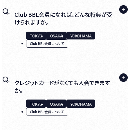
す。
A.
Q.
はい、可能です。
Club BBL会員になれば、どんな特典が受
ログインし『クレジットカード情報変更』の『年
けられますか。
会費支払い方法の管理』より事前にご確認く
初期手数料および年会費の決済が完了後か
ださい。
らClub BBL会員の特典を受けていただけま
TOKYO
OSAKA
YOKOHAMA
すので、先行予約のお申込みが可能となりま
Club BBL会員について
す。
また、『 Billboard Live】Club BBL会員のご登
録が完了しました』というメールが配信されま
すのでご確認ください。
A.
Q.
下記の特典をご用意しております。
クレジットカードがなくても入会できます
か。
1.特定公演の優先予約
TOKYO
OSAKA
YOKOHAMA
一般予約開始日の前に当社が定めたClub
Club BBL会員について
BBL会員予約日から、ご予約いただくことがで
きます。(予約数の累計が、公演ごとに設定した
上限数に達した段階で受付を終了させていた