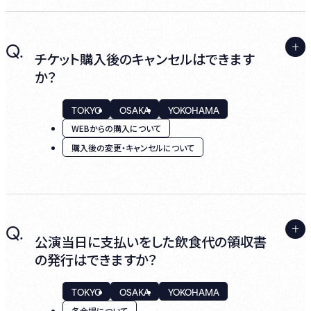
A.
Q.
はい、可能です。
チケット購入後のキャンセルはできます
か？
TOKYO
OSAKA
YOKOHAMA
ログインし、マイページ内の『購入履歴』より該
当公演の『詳細』を選択し、「ご予約人数の減
WEBからの購入について
少」からお手続きください。
購入後の変更・キャンセルについて
キャンセルするお席は自動決定となります。
人数の減少に伴うキャンセルを実行すると、キ
A.
ャンセル人数に応じた手数料と、新たにお申し
Q.
はい、可能です。
公演当日に支払いをした飲食代の領収書
込みいただく内容のクレジットカード決済が
の発行はできますか？
発生し、はじめにお支払い済みの金額はご返
金されます。
TOKYO
OSAKA
YOKOHAMA
ログインし、マイページ内の『購入履歴』より該
各会場について