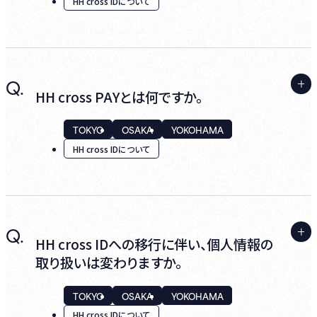
HH cross IDについて
A.
Q.
阪急阪神ホールディングスグループが提供す
HH cross PAYとは何ですか。
る様々なサービスを利用できるIDです。
TOKYO
OSAKA
YOKOHAMA
HH cross IDについて
詳細は
HH cross
のWebページをご参照くだ
さい。
A.
Q.
お持ちのHH cross ID（宝塚歌劇共通ID）にク
HH cross IDへの移行に伴い、個人情報の
レジットカードを登録することで、HH cross
取り扱いは変わりますか。
IDに対応しているさまざまなアプリ・WEBサ
ービスで都度決済情報を入力することなく便
TOKYO
OSAKA
YOKOHAMA
利にお支払いができる決済サービスです。
HH cross IDについて