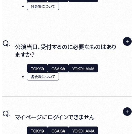
各会場について
右下の「領収書表示」より、公演料金、飲食プ
ランの領収書データのダウンロード・印刷が
可能です。
A.
Q.
＜ サービスエリアをご利用のお客様 ＞
公演当日、受付するのに必要なものはあり
※ 公演料金と飲食プランの領収書は合算は
ますか？
できません。
●
レジでお支払いの場合
TOKYO
OSAKA
YOKOHAMA
お帰りの際にお支払いください。
現金・クレジットカード・各種電子決済がご利
各会場について
用いただけます。
●
お席でお支払いの場合
A.
お座席にある、お支払い用のQRコードでの
Q.
お手持ちのスマートフォン等で、ホームページ
マイページにログインできません
「スマート決済」がご利用いただけます。
よりログインし『購入履歴』から公演当日のイ
ベントを選択ください。
クレジットカードのみご利用いただけます。
TOKYO
OSAKA
YOKOHAMA