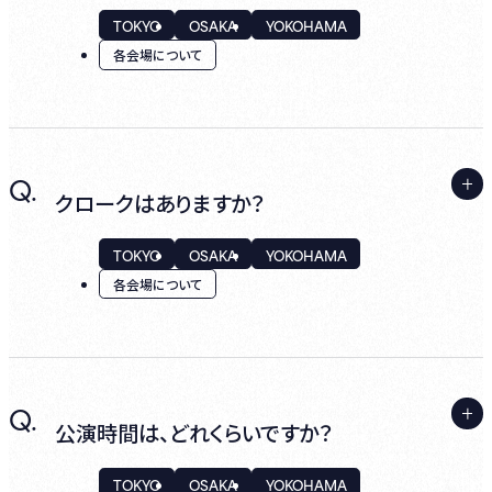
TOKYO
OSAKA
YOKOHAMA
※東京ミッドタウン駐車場の割引サービスは
各会場について
対象外となります。
A.
Q.
全席禁煙となります。
クロークはありますか？
TOKYO
OSAKA
YOKOHAMA
各会場について
A.
Q.
各店舗のエントランス付近にご用意しておりま
公演時間は、どれくらいですか？
す。
TOKYO
OSAKA
YOKOHAMA