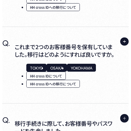
HH cross IDへの移行について
当店ではチケット購入、飲食プラン購入や、
Club BBLの年会費決済の際に本決済サービ
スを利用いたします。
詳しくは
HH cross PAY
のページよりご参照
A.
Q.
「阪急阪神グループ共通ID個人情報の取扱
ください。
これまで2つのお客様番号を保有していま
い」に基づき、適切にお取扱いいたします。
した。移行はどのようにすれば良いですか。
TOKYO
OSAKA
YOKOHAMA
HH cross IDについて
HH cross IDへの移行について
A.
Q.
HH cross IDはおひとりにつきひとつのIDとな
移行手続きに際して、お客様番号やパスワ
ります。