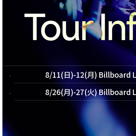
Tour In
8/11(日)-12(月) Billboard 
8/26(月)-27(火) Billboard