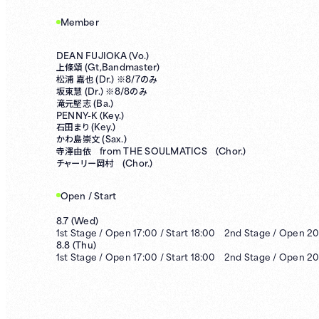
Member
DEAN FUJIOKA (Vo.)
Gt,Bandmaster)
上條頌 (
Dr.) ※8/7
松浦 嘉也 (
のみ
Dr.) ※8/8
坂東慧 (
のみ
Ba.)
滝元堅志 (
PENNY-K (Key.)
Key.)
石田まり (
Sax.)
かわ島崇⽂ (
from THE SOULMATICS (Chor.)
寺澤由依
Chor.)
チャーリー岡村 (
Open / Start
8.7
(
Wed
)
1st
Stage /
Open
17:00
/
Start
18:00
2nd
Stage /
Open
20
8.8
(
Thu
)
1st
Stage /
Open
17:00
/
Start
18:00
2nd
Stage /
Open
20