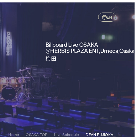
EN
Billboard Live OSAKA
@HERBIS PLAZA ENT,Umeda,Osaka
梅田
Home
-
OSAKA TOP
-
Live Schedule
-
DEAN FUJIOKA