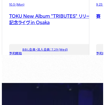
10.5
(
Mon
)
9.23
(
TOKU New Album "TRIBUTES"
リリース
賽
in Osaka
記念ライヴ
BBL会員・法人会員：
7.29 (Wed)
予約開始
予約
ゲスト会員：
8.5 (Wed)