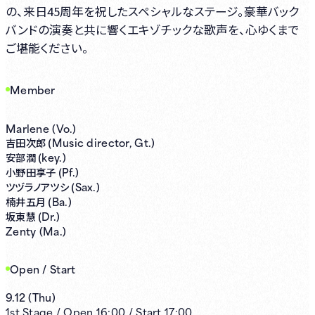
の、来日45周年を祝したスペシャルなステージ。豪華バック
バンドの演奏と共に響くエキゾチックな歌声を、心ゆくまで
ご堪能ください。
Member
Marlene (Vo.)
Music director, Gt.)
吉田次郎 (
key.)
安部潤 (
Pf.)
小野田享子 (
Sax.)
ツヅラノアツシ (
Ba.)
楠井五月 (
Dr.)
坂東慧 (
Zenty (Ma.)
Open / Start
9.12
(
Thu
)
1st
Stage /
Open
16:00
/
Start
17:00