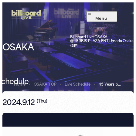
Menu
Billboard Live OSAKA
@HERBIS PLAZA ENT,Umeda,Osaka
OSAKA
梅田
Schedule
Home
-
OSAKA TOP
-
Live Schedule
-
45 Years of Jaz...
2024.9.12
(
Thu
)