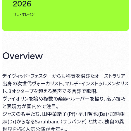
2026
サラ・オレイン
Overview
デイヴィッド・フォスターからも称賛を浴びたオーストラリア
出身の次世代ヴォーカリスト、マルチ・インストゥルメンタリス
ト。3オクターブを超える美声で多言語で歌唱。
ヴァイオリンを始め複数の楽器・ルーパーを操り、高い技巧
と表現力が国内外で注目。
ジャズの名手たち、田中菜緒子(Pf)・早川哲也(Ba)・加納樹
麻(Dr)からなるSarahband（サラバンド）と共に、独自の異
世界を描く人気公演が今年も。