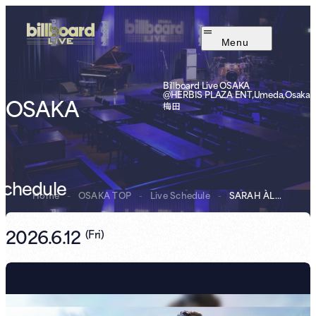
Menu
Billboard Live OSAKA
@HERBIS PLAZA ENT,Umeda,Osaka
OSAKA
梅田
Schedule
Home
-
OSAKA TOP
-
Live Schedule
-
SARAH ÀLAINN
サラ.
2026.6.12
(
Fri
)