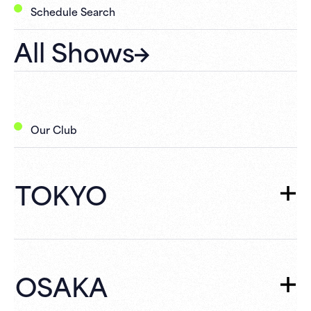
Schedule Search
All Shows
Our Club
TOKYO
TOKYO
TOP
Schedule
OSAKA
What's New
Campaign