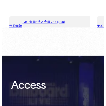
BBL会員・法人会員：
7.5 (Sun)
予約開始
予約
ゲスト会員：
7.12 (Sun)
Access