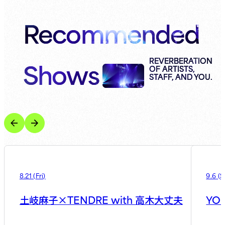
Recommended
Shows
REVERBERATION
OF ARTISTS,
STAFF, AND YOU.
8.21
(
Fri
)
9.6
(
S
TENDRE with
YOU
土岐麻子×
高木大丈夫