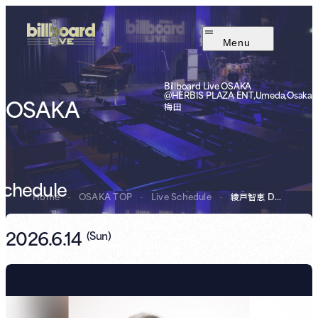
Menu
Billboard Live OSAKA
@HERBIS PLAZA ENT,Umeda,Osaka
OSAKA
梅田
Schedule
Home
-
OSAKA TOP
-
Live Schedule
-
DO JAZZ LI...
綾戸智恵
2026.6.14
(
Sun
)