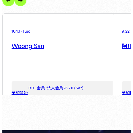
10.13
(
Tue
)
9.22
(
Woong San
阿
BBL会員・法人会員：
6.20 (Sat)
予約開始
予約
ゲスト会員：
6.27 (Sat)