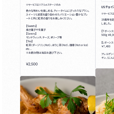
※サービスエリア/1stステージのみ
USチョ
色々な味わいを楽しめる、ティータイムにぴったりなプラン。
※サービス
スイーツと前菜を盛り合わせたバリエーション豊かなプレ
ートと共に紅茶の香りをお楽しみください。
19周年を
しました。
【Sweets】
焼き菓子や生菓子
【Tボーンス
【Savory】
500g ￥8,0
サンドウィッチ、チーズ、オリーブ等
【Tea】
【Lボーンス
紅茶（ダージリン/Hot）、ほうじ茶（Hot）、珈琲（Hot or Ice）
￥7,400
etc...
※お飲み物は当日お選び下さい。
アレルゲン
チン、（にん
¥
2,500