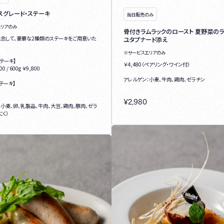
イスグレード・ステーキ
当日販売のみ
エリアのみ
骨付きラムラックのロースト 夏野菜のラ
記念して、豪華な2種類のステーキをご用意いた
ユタプナード添え
※サービスエリアのみ
テーキ】
￥4,480（ペアリング・ワイン付）
00 / 600g ￥9,800
アレルゲン：小麦、牛肉、鶏肉、ゼラチン
テーキ】
¥
2,980
：小麦、卵、乳製品、牛肉、大豆、鶏肉、豚肉、ゼラ
にく）