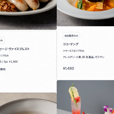
当日販売のみ
のみ
ココ・マング
セージ ヴァイスブルスト
※サービスエリアのみ
エリアのみ
アレルゲン：小麦、卵、乳製品、ゼラチン
0 / 3pc ￥1,800
¥
1,480
：豚肉