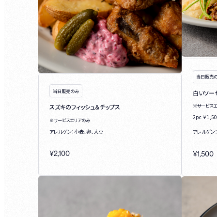
当日販売
当日販売のみ
白いソー
※サービス
スズキのフィッシュ＆チップス
2pc ￥1,50
※サービスエリアのみ
アレルゲン：小麦、卵、大豆
アレルゲン
¥
2,100
¥
1,500