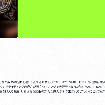
レノン」など数々の名曲を送り出してきた真心ブラザーズがビルボードライブに登場。横
ングライティングの良さが際立つアレンジで大好評となった「ROMANCE DANCE
ケ（Key）らを迎えてお届け。愛される楽曲の新たな魅力が引き出される、ファンにとっても