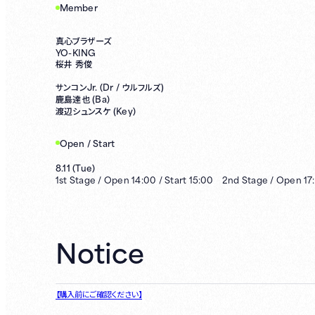
Member
真心ブラザーズ
YO-KING
桜井 秀俊
Jr. (Dr /
サンコン
ウルフルズ)
Ba)
鹿島達也 (
Key)
渡辺シュンスケ (
Open / Start
8.11
(
Tue
)
1st
Stage /
Open
14:00
/
Start
15:00
2nd
Stage /
Open
17
Notice
【購入前にご確認ください】