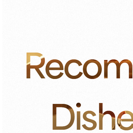
Recom
Dish