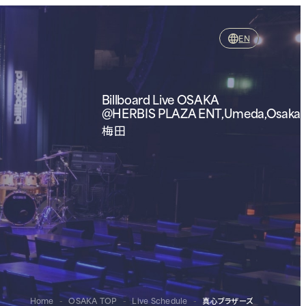
EN
Billboard Live OSAKA
@HERBIS PLAZA ENT,Umeda,Osaka
梅田
Home
-
OSAKA TOP
-
Live Schedule
-
真心ブラザーズ