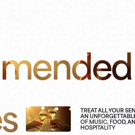
mended
es
TREAT ALL YOUR SE
AN UNFORGETTABL
OF MUSIC, FOOD, A
HOSPITALITY