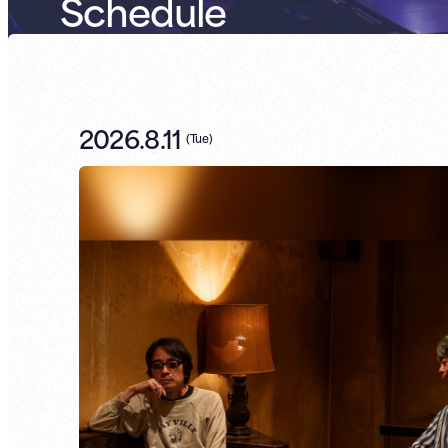
Schedule
2026.8.11
(
Tue
)