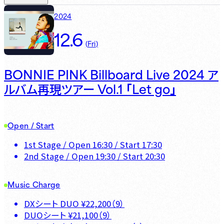
2024
12.6
(
Fri
)
BONNIE PINK Billboard Live 2024
ア
Vol.1 「Let go」
ルバム再現ツアー
Open / Start
1st Stage
/ Open
16:30
/ Start
17:30
2nd Stage
/ Open
19:30
/ Start
20:30
Music Charge
DXシート DUO
¥
22,200
（
9
）
DUOシート
¥
21,100
（
9
）