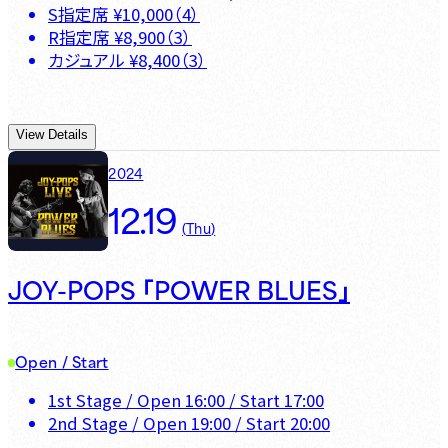
S指定席
¥
10,000
（
4
）
R指定席
¥
8,900
（
3
）
カジュアル
¥
8,400
（
3
）
View Details
2024
12.19
(
Thu
)
JOY-POPS 「POWER BLUES」
Open / Start
1st Stage
/ Open
16:00
/ Start
17:00
2nd Stage
/ Open
19:00
/ Start
20:00