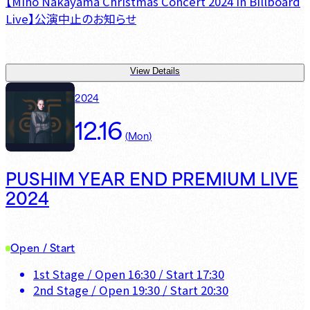
【Miho Nakayama Christmas Concert 2024 in Billboard
Live】公演中止のお知らせ
View Details
2024
12.16
(
Mon
)
PUSHIM YEAR END PREMIUM LIVE
2024
Open / Start
1st Stage
/ Open
16:30
/ Start
17:30
2nd Stage
/ Open
19:30
/ Start
20:30