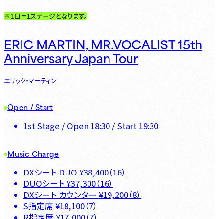
※1日＝1ステージとなります。
ERIC MARTIN, MR.VOCALIST 15th
Anniversary Japan Tour
エリック・マーティン
Open / Start
1st Stage
/ Open
18:30
/ Start
19:30
Music Charge
DXシート DUO
¥
38,400
（
16
）
DUOシート
¥
37,300
（
16
）
DXシート カウンター
¥
19,200
（
8
）
S指定席
¥
18,100
（
7
）
R指定席
¥
17,000
（
7
）