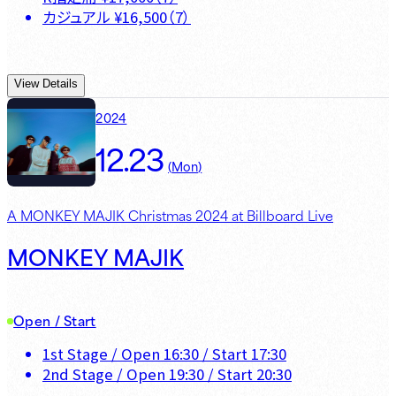
カジュアル
¥
16,500
（
7
）
View Details
2024
12.23
(
Mon
)
A MONKEY MAJIK Christmas 2024 at Billboard Live
MONKEY MAJIK
Open / Start
1st Stage
/ Open
16:30
/ Start
17:30
2nd Stage
/ Open
19:30
/ Start
20:30