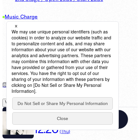
Music Charge
DXシート DUO
¥
30,200
（
13
）
DUOシート
¥
29,100
（
12
）
DXシート カウンター
¥
15,100
（
6
）
S指定席
¥
14,000
（
5
）
R指定席
¥
12,900
（
5
）
カジュアル
¥
12,400
（
5
）
ホリデープラン
View Details
2024
Date
12.26
(
Thu
)