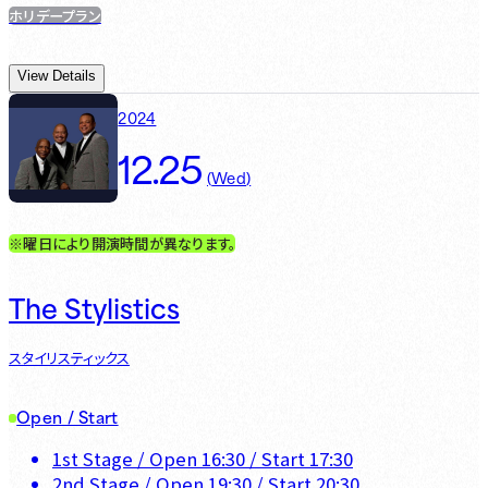
ホリデープラン
View Details
2024
12.25
(
Wed
)
※曜日により開演時間が異なります。
The Stylistics
スタイリスティックス
Open / Start
1st Stage
/ Open
16:30
/ Start
17:30
2nd Stage
/ Open
19:30
/ Start
20:30