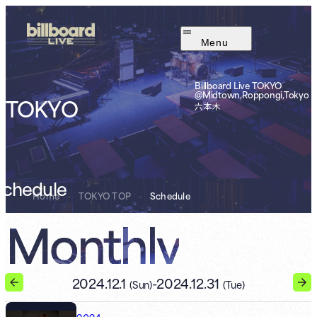
Menu
Billboard Live TOKYO
@Midtown,Roppongi,Tokyo
TOKYO
六本木
Schedule
Home
-
TOKYO TOP
-
Schedule
Monthly
2024.12.1
-
2024.12.31
(Sun)
(Tue)