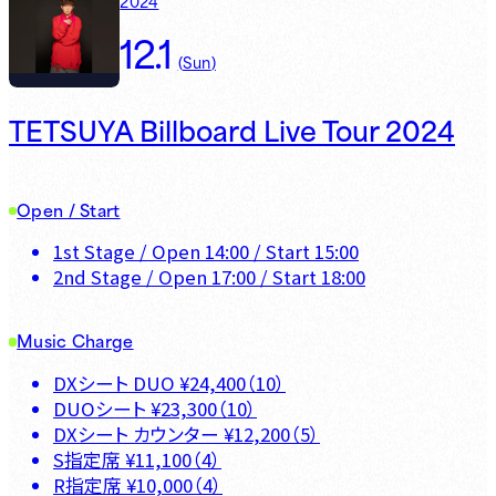
2024
12.1
(
Sun
)
TETSUYA Billboard Live Tour 2024
Open / Start
1st Stage
/ Open
14:00
/ Start
15:00
2nd Stage
/ Open
17:00
/ Start
18:00
Music Charge
DXシート DUO
¥
24,400
（
10
）
DUOシート
¥
23,300
（
10
）
DXシート カウンター
¥
12,200
（
5
）
S指定席
¥
11,100
（
4
）
R指定席
¥
10,000
（
4
）