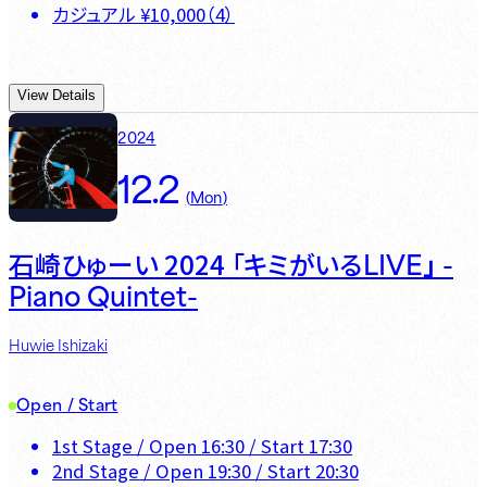
カジュアル
¥
10,000
（
4
）
View Details
2024
12.2
(
Mon
)
LIVE」 -
石崎ひゅーい 2024 「キミがいる
Piano Quintet-
Huwie Ishizaki
Open / Start
1st Stage
/ Open
16:30
/ Start
17:30
2nd Stage
/ Open
19:30
/ Start
20:30