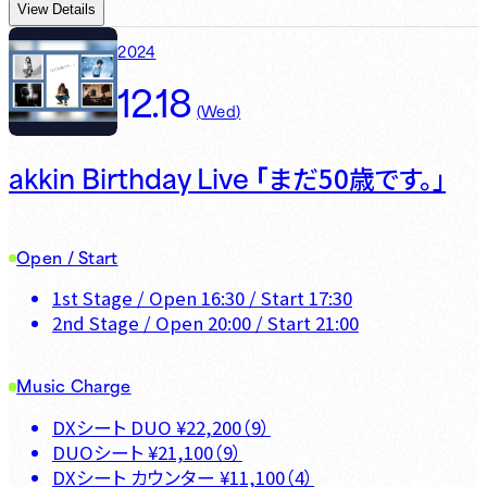
View Details
2024
12.18
(
Wed
)
akkin Birthday Live 「
まだ50歳です。」
Open / Start
1st Stage
/ Open
16:30
/ Start
17:30
2nd Stage
/ Open
20:00
/ Start
21:00
Music Charge
DXシート DUO
¥
22,200
（
9
）
DUOシート
¥
21,100
（
9
）
DXシート カウンター
¥
11,100
（
4
）