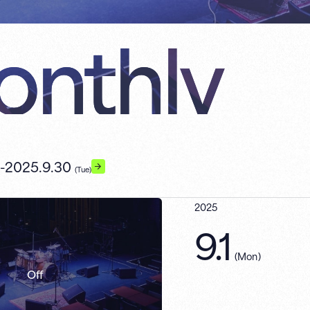
nthly
-
2025.9.30
)
(Tue)
2025
9.1
(
Mon
)
Off