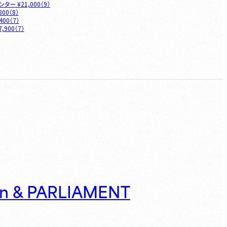
ウンター
¥
21,000
（
9
）
800
（
8
）
400
（
7
）
7,900
（
7
）
on & PARLIAMENT