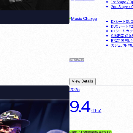
1st Stage
/ O
2nd Stage
/ 
Music Charge
DXシート DU
DUOシート
¥
2
DXシート カ
S指定席
¥
10,
R指定席
¥
9,4
カジュアル
¥
8
グルメプラン
View Details
2025
9.4
(
Thu
)
※曜日により開演時間が異なります。