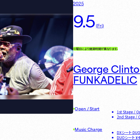
2025
9.5
(
Fri
)
※曜日により開演時間が異なります。
George Clint
FUNKADELIC
Open / Start
1st Stage
/ O
2nd Stage
/ 
Music Charge
DXシート DU
DUOシート
¥
4