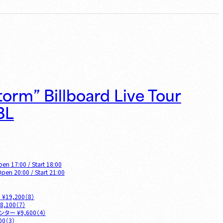
Storm” Billboard Live Tour
BL
pen
17:00
/ Start
18:00
Open
20:00
/ Start
21:00
O
¥
19,200
（
8
）
8,100
（
7
）
ウンター
¥
9,600
（
4
）
00
（
3
）