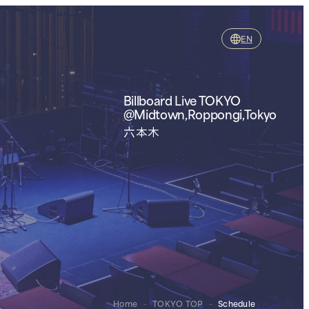
EN
Billboard Live TOKYO
@Midtown,Roppongi,Tokyo
六本木
Home
-
TOKYO TOP
-
Schedule