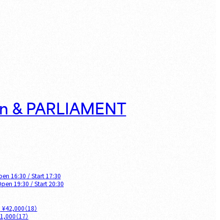
on & PARLIAMENT
pen
16:30
/ Start
17:30
Open
19:30
/ Start
20:30
O
¥
42,000
（
18
）
1,000
（
17
）