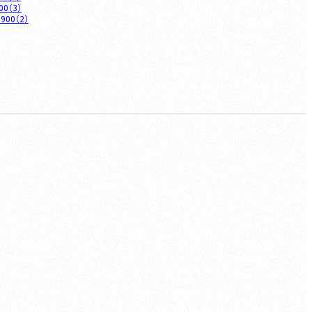
00
（
3
）
,900
（
2
）