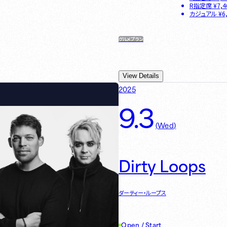
R指定席
¥
7,4
カジュアル
¥
6
グルメプラン
View Details
2025
9.3
(
Wed
)
Dirty Loops
ダーティー・ループス
Open / Start