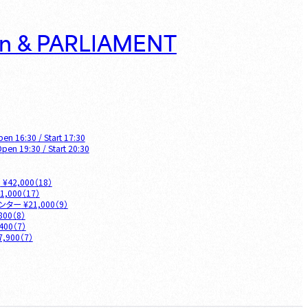
on & PARLIAMENT
pen
16:30
/ Start
17:30
Open
19:30
/ Start
20:30
O
¥
42,000
（
18
）
1,000
（
17
）
ウンター
¥
21,000
（
9
）
800
（
8
）
400
（
7
）
7,900
（
7
）