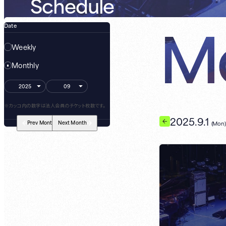
Schedule
Mo
Date
Weekly
Monthly
※カッコ内の数字は法人会員のチケット枚数です。
2025.9.1
Prev
Month
Next
Month
(Mon