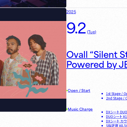
2025
9.2
(
Tue
)
Ovall “Silent 
Powered by J
Open / Start
1st Stage
/ O
2nd Stage
/ 
Music Charge
DXシート DU
DUOシート
¥
1
DXシート カ
S指定席
¥
8,5