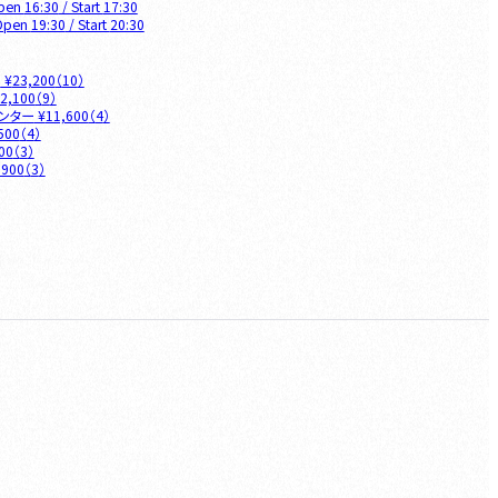
pen
16:30
/ Start
17:30
Open
19:30
/ Start
20:30
O
¥
23,200
（
10
）
2,100
（
9
）
ウンター
¥
11,600
（
4
）
500
（
4
）
00
（
3
）
,900
（
3
）