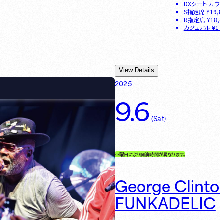
DXシート カ
S指定席
¥
19,
R指定席
¥
18,
カジュアル
¥
1
View Details
2025
9.6
(
Sat
)
※曜日により開演時間が異なります。
George Clint
FUNKADELIC