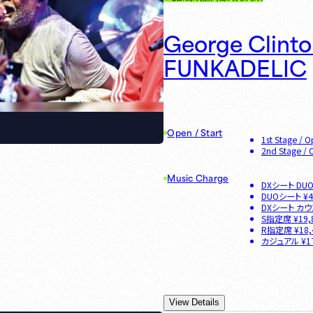
George Clint
FUNKADELIC
Open / Start
1st Stage
/ O
2nd Stage
/ 
Music Charge
DXシート DU
DUOシート
¥
4
DXシート カ
S指定席
¥
19,
R指定席
¥
18,
カジュアル
¥
1
View Details