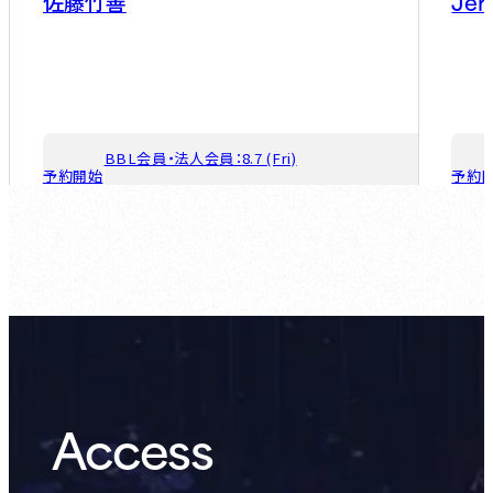
Jer
佐藤竹善
BBL会員・法人会員：
8.7 (Fri)
予約開始
予約
ゲスト会員：
8.14 (Fri)
Access