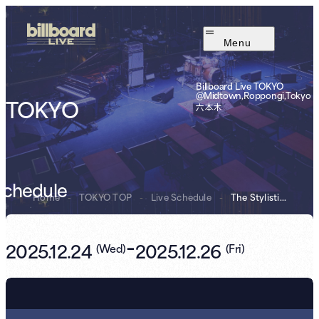
Menu
Billboard Live TOKYO
@Midtown,Roppongi,Tokyo
TOKYO
六本木
Schedule
Home
-
TOKYO TOP
-
Live Schedule
-
The Stylistics
-
2025.12.24
2025.12.26
(
Wed
)
(
Fri
)