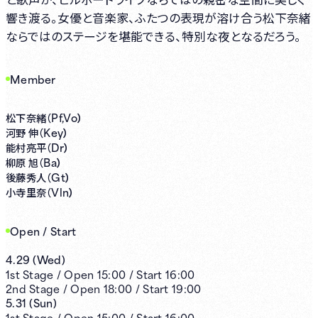
響き渡る。女優と音楽家、ふたつの表現が溶け合う松下奈緒
ならではのステージを堪能できる、特別な夜となるだろう。
Member
Pf,Vo）
松下奈緒（
Key）
河野 伸（
Dr）
能村亮平（
Ba）
柳原 旭（
Gt）
後藤秀人（
Vln）
小寺里奈（
Open / Start
4.29
(
Wed
)
1st
Stage /
Open
15:00
/
Start
16:00
2nd
Stage /
Open
18:00
/
Start
19:00
5.31
(
Sun
)
1st
Stage /
Open
15:00
/
Start
16:00