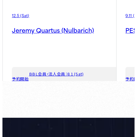
12.5
(
Sat
)
9.11
(
F
Jeremy Quartus (Nulbarich)
PES
BBL会員・法人会員：
8.1 (Sat)
予約開始
予約
ゲスト会員：
8.7 (Fri)