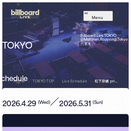
Menu
Billboard Live TOKYO
@Midtown,Roppongi,Tokyo
TOKYO
六本木
Schedule
Home
-
TOKYO TOP
-
Live Schedule
-
prime nigh...
松下奈緒
／
2026.4.29
2026.5.31
(
Wed
)
(
Sun
)