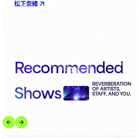
松下奈緒
Recommended
Shows
REVERBERATION
OF ARTISTS,
STAFF, AND YOU.