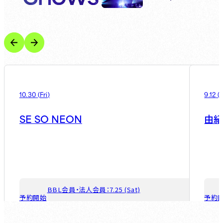
10.30
(
Fri
)
9.12
(
SE SO NEON
由紀
BBL会員・法人会員：
7.25 (Sat)
予約開始
予約
ゲスト会員：
8.1 (Sat)