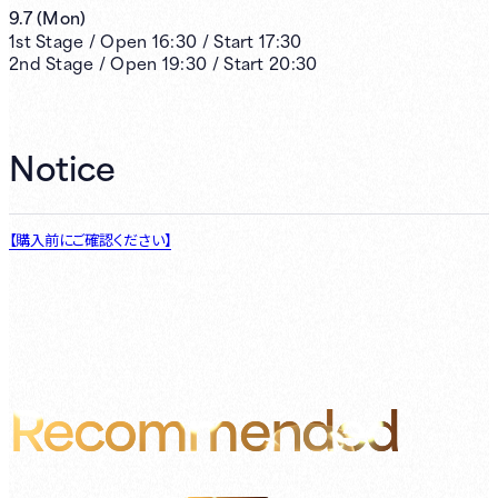
9.7
(
Mon
)
1st
Stage /
Open
16:30
/
Start
17:30
2nd
Stage /
Open
19:30
/
Start
20:30
Notice
【購入前にご確認ください】
Recommended