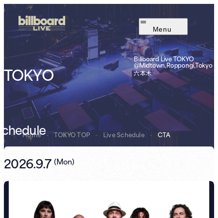
Menu
Billboard Live TOKYO
@Midtown,Roppongi,Tokyo
TOKYO
六本木
Schedule
Home
-
TOKYO TOP
-
Live Schedule
-
CTA
2026.9.7
(
Mon
)