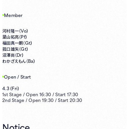
Member
Vo）
河村隆一（
Pf）
葉山拓亮（
Gt）
福田真一朗（
Gt）
菰口雄矢（
Dr）
沼澤尚（
Ba）
わかざえもん（
Open / Start
4.3
(
Fri
)
1st
Stage /
Open
16:30
/
Start
17:30
2nd
Stage /
Open
19:30
/
Start
20:30
Notice