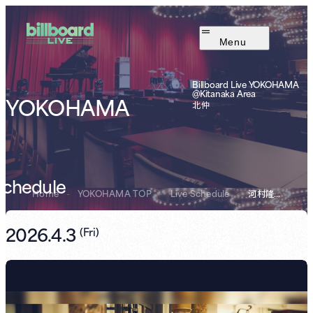
Menu
Billboard Live YOKOHAMA
@Kitanaka Area
YOKOHAMA
北仲
Schedule
Home
-
YOKOHAMA TOP
-
Live Schedule
-
河村隆一
2026.4.3
(
Fri
)