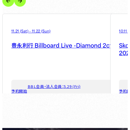
11.21
(
Sat
)
-
11.22
(
Sun
)
10.11
(
Billboard Live -Diamond 2ct-
Sko
豊永利行
202
BBL会員・法人会員：
5.29 (Fri)
予約開始
予約
ゲスト会員：
7.31 (Fri)