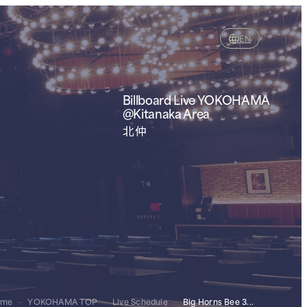
EN
Billboard Live YOKOHAMA
@Kitanaka Area
北仲
ome
-
YOKOHAMA TOP
-
Live Schedule
-
Big Horns Bee 3...