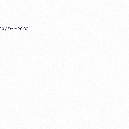
:30
/
Start
20:30