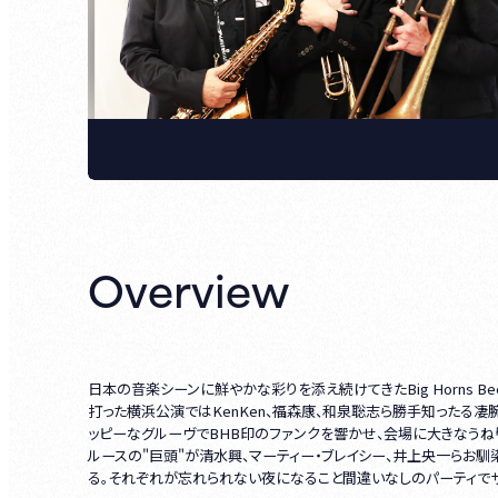
Overview
日本の音楽シーンに鮮やかな彩りを添え続けてきたBig Horns Be
打った横浜公演ではKenKen、福森康、和泉聡志ら勝手知ったる
ッピーなグルーヴでBHB印のファンクを響かせ、会場に大きなうねりを生
ルースの"巨頭"が清水興、マーティー・ブレイシー、井上央一らお
る。それぞれが忘れられない夜になること間違いなしのパーティで