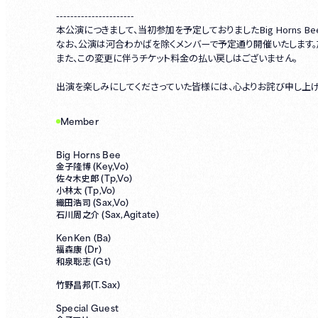
----------------------
本公演につきまして、当初参加を予定しておりましたBig Horns 
なお、公演は河合わかばを除くメンバーで予定通り開催いたします。加え
また、この変更に伴うチケット料金の払い戻しはございません。
出演を楽しみにしてくださっていた皆様には、心よりお詫び申し上げます。（
Member
Big Horns Bee
Key,Vo)
金子隆博 (
Tp,Vo)
佐々木史郎 (
Tp,Vo)
小林太 (
Sax,Vo)
織田浩司 (
Sax,Agitate)
石川周之介 (
KenKen (Ba)
Dr)
福森康 (
Gt)
和泉聡志 (
T.Sax)
竹野昌邦(
Special Guest