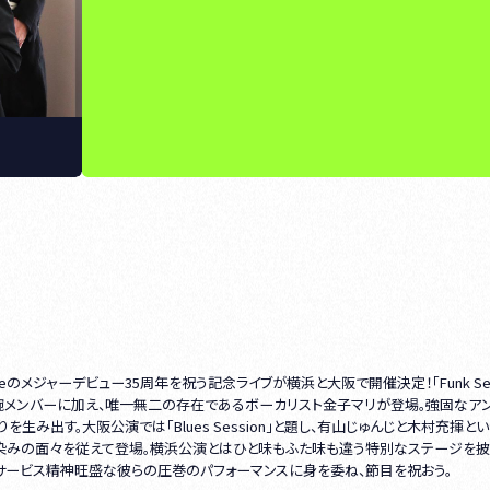
eのメジャーデビュー35周年を祝う記念ライブが横浜と大阪で開催決定！「Funk Ses
凄腕メンバーに加え、唯一無二の存在であるボーカリスト金子マリが登場。強固なアン
み出す。大阪公演では「Blues Session」と題し、有山じゅんじと木村充揮と
馴染みの面々を従えて登場。横浜公演とはひと味もふた味も違う特別なステージを披
サービス精神旺盛な彼らの圧巻のパフォーマンスに身を委ね、節目を祝おう。