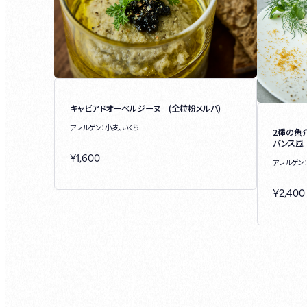
キャビアドオーベルジーヌ (全粒粉メルバ)
アレルゲン：小麦、いくら
2種の魚
バンス風
¥
1,600
アレルゲン
¥
2,400