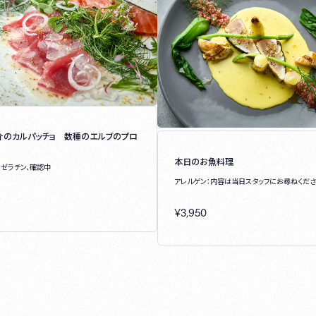
介のカルパッチョ 数種のエルブのプロ
本日のお魚料理
：ゼラチン、確認中
アレルゲン：内容は当日スタッフにお尋ねくださ
¥
3,950