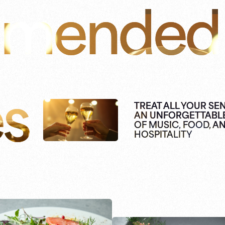
mended
es
TREAT ALL YOUR SE
AN UNFORGETTABL
OF MUSIC, FOOD, A
HOSPITALITY