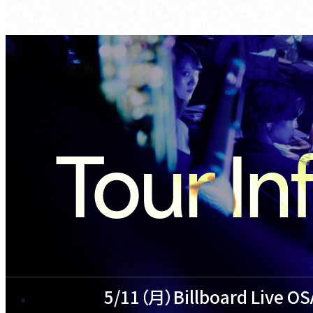
Tour In
5/11（月）Billboard Live O