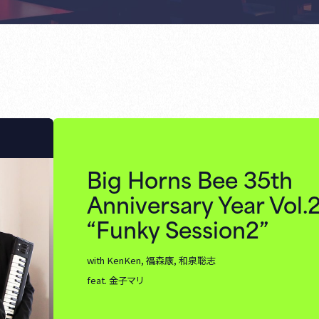
Big Horns Bee 35th
Anniversary Year Vol.
“Funky Session2”
with KenKen, 福森康, 和泉聡志
feat. 金子マリ