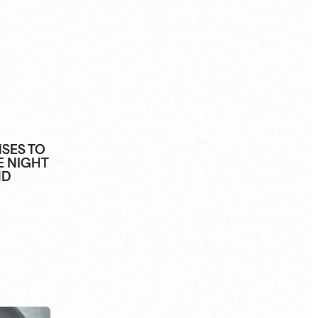
NSES TO
E NIGHT
ND