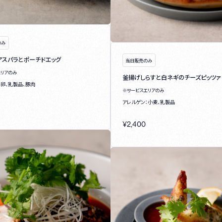
のみ
アスパラとポーチドエッグ
当日販売のみ
エリアのみ
釜揚げしらすと白ネギのチーズピッツァ
：卵、乳製品、豚肉
※サービスエリアのみ
アレルゲン：小麦、乳製品
¥
2,400