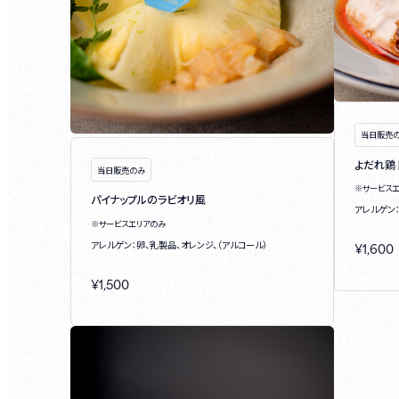
当日販売
よだれ鶏
当日販売のみ
※サービス
パイナップルのラビオリ風
アレルゲン：
※サービスエリアのみ
アレルゲン：卵、乳製品、オレンジ、（アルコール）
¥
1,600
¥
1,500