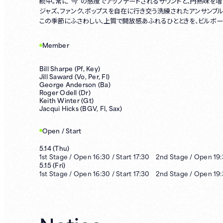
続中。常に“今”の感度でアップデートされるサウンドと、円熟味を
ジャズ、ファンク、ポップスを自在に行き交う洗練されたアンサンブル
この季節にふさわしい、上質で開放感あふれるひとときを、ビルボー
Member
Bill Sharpe (Pf, Key)
Jill Saward (Vo, Per, Fl)
George Anderson (Ba)
Roger Odell (Dr)
Keith Winter (Gt)
Jacqui Hicks (BGV, Fl, Sax)
Open / Start
5.14
(
Thu
)
1st
Stage /
Open
16:30
/
Start
17:30
2nd
Stage /
Open
19
5.15
(
Fri
)
1st
Stage /
Open
16:30
/
Start
17:30
2nd
Stage /
Open
19