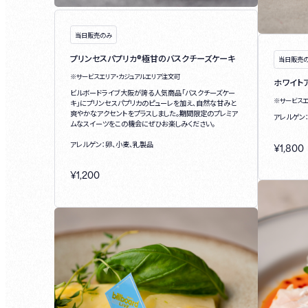
当日販売のみ
プリンセスパプリカ®極甘のバスクチーズケーキ
当日販売
※サービスエリア・カジュアルエリア注文可
ホワイト
ビルボードライブ大阪が誇る人気商品「バスクチーズケー
※サービス
キ」にプリンセスパプリカのピューレを加え、自然な甘みと
爽やかなアクセントをプラスしました。期間限定のプレミア
アレルゲン
ムなスイーツをこの機会にぜひお楽しみください。
アレルゲン：卵、小麦、乳製品
¥
1,800
¥
1,200