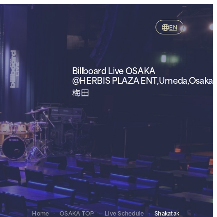
EN
Billboard Live OSAKA
@HERBIS PLAZA ENT,Umeda,Osaka
梅田
Home
-
OSAKA TOP
-
Live Schedule
-
Shakatak