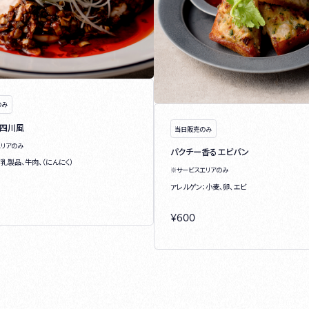
のみ
 四川風
当日販売のみ
エリアのみ
パクチー香るエビパン
乳製品、牛肉、（にんにく）
※サービスエリアのみ
アレルゲン：小麦、卵、エビ
¥
600