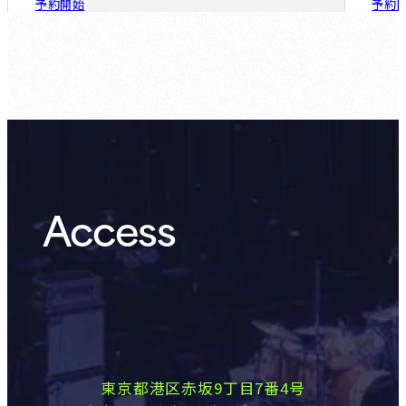
予約開始
予約
ゲスト会員：
8.7 (Fri)
Access
東京都港区赤坂9丁目7番4号