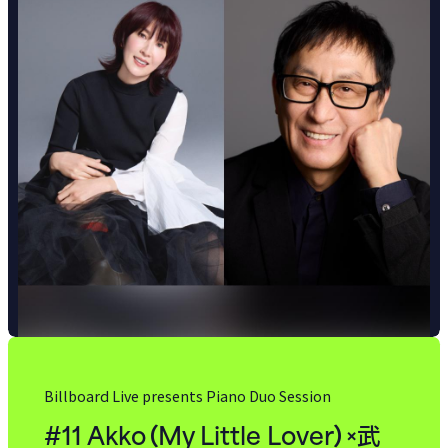
Billboard Live presents Piano Duo Session
#11 Akko（My Little Lover）×
武