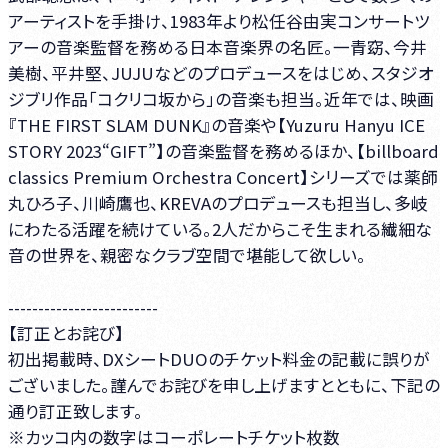
アーティストを手掛け、1983年より松任谷由実コンサートツ
アーの音楽監督を務める日本音楽界の名匠。一青窈、今井
美樹、平井堅、JUJUなどのプロデュースをはじめ、スタジオ
ジブリ作品「コクリコ坂から」の音楽も担当。近年では、映画
『THE FIRST SLAM DUNK』の音楽や【Yuzuru Hanyu ICE
STORY 2023“GIFT”】の音楽監督を務めるほか、【billboard
classics Premium Orchestra Concert】シリーズでは薬師
丸ひろ子、川崎鷹也、KREVAのプロデュースも担当し、多岐
にわたる活躍を続けている。2人だからこそ生まれる繊細な
音の世界を、親密なクラブ空間で堪能して欲しい。
-------------------------
【訂正とお詫び】
初出掲載時、DXシートDUOのチケット料金の記載に誤りが
ございました。謹んでお詫びを申し上げますとともに、下記の
通り訂正致します。
※カッコ内の数字はコーポレートチケット枚数