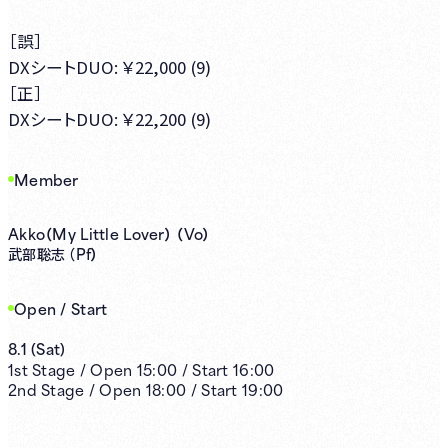
［誤］
DXシートDUO: ￥22,000 (9)
［正］
DXシートDUO: ￥22,200 (9)
Member
Akko（My Little Lover） （Vo）
Pf）
武部聡志 （
Open / Start
8.1
(
Sat
)
1st
Stage /
Open
15:00
/
Start
16:00
2nd
Stage /
Open
18:00
/
Start
19:00