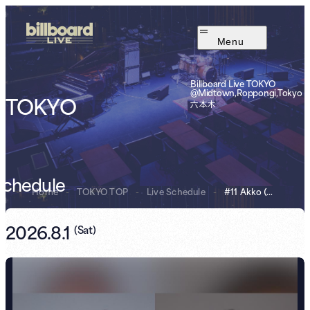
Menu
Billboard Live TOKYO
@Midtown,Roppongi,Tokyo
TOKYO
六本木
Schedule
Home
-
TOKYO TOP
-
Live Schedule
-
#11 Akko（My Lit...
2026.8.1
(
Sat
)