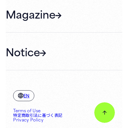
FAQ
Magazine
Gift Cards
Membership
Hall Rental
Notice
EN
Terms of Use
特定商取引法に基づく表記
Privacy Policy