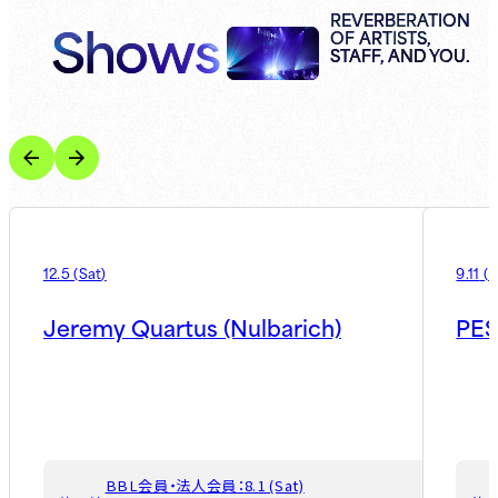
Shows
REVERBERATION
OF ARTISTS,
STAFF, AND YOU.
12.5
(
Sat
)
9.11
(
F
Jeremy Quartus (Nulbarich)
PES
BBL会員・法人会員：
8.1 (Sat)