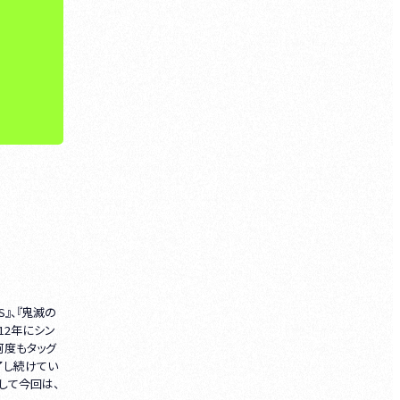
S』、『鬼滅の
12年にシン
何度もタッグ
了し続けてい
して今回は、