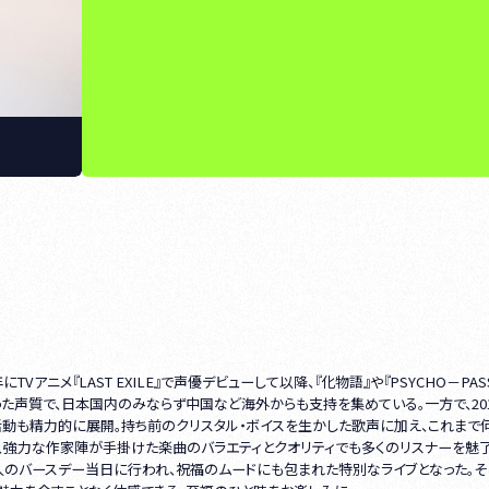
アニメ『LAST EXILE』で声優デビューして以降、『化物語』や『PSYCHO－PAS
た声質で、日本国内のみならず中国など海外からも支持を集めている。一方で、20
活動も精力的に展開。持ち前のクリスタル・ボイスを生かした歌声に加え、これまで
はじめ、強力な作家陣が手掛けた楽曲のバラエティとクオリティでも多くのリスナーを魅
本人のバースデー当日に行われ、祝福のムードにも包まれた特別なライブとなった。そ