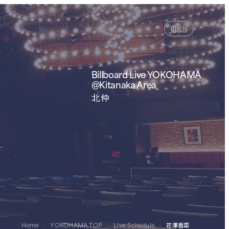
EN
Billboard Live YOKOHAMA
@Kitanaka Area
北仲
Home
-
YOKOHAMA TOP
-
Live Schedule
-
花澤香菜