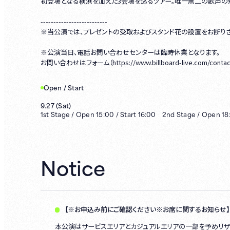
初登場となる横浜を加えた3会場を巡るツアー。唯一無二の歌声の
--------------------------
※当公演では、プレゼントの受取およびスタンド花の設置をお断りさ
※公演当日、電話お問い合わせセンターは臨時休業となります。
お問い合わせはフォーム（https://www.billboard-live.com/conta
Open / Start
9.27
(
Sat
)
1st
Stage /
Open
15:00
/
Start
16:00
2nd
Stage /
Open
18
Notice
【※お申込み前にご確認ください※お席に関するお知らせ】
本公演はサービスエリアとカジュアルエリアの一部を予めリザ