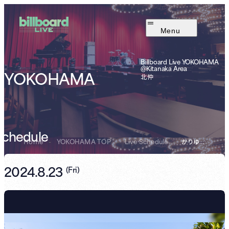
Menu
Billboard Live YOKOHAMA
@Kitanaka Area
YOKOHAMA
北仲
Schedule
Home
-
YOKOHAMA TOP
-
Live Schedule
-
かりゆし58
2024.8.23
(
Fri
)