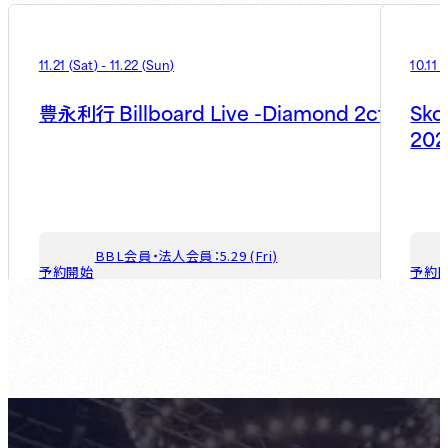
11.21
(
Sat
)
-
11.22
(
Sun
)
10.11
(
Billboard Live -Diamond 2ct-
Sko
豊永利行
202
BBL会員・法人会員：
5.29 (Fri)
予約開始
予約
ゲスト会員：
7.31 (Fri)