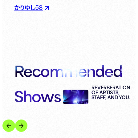
かりゆし58
Recommended
Shows
REVERBERATION
OF ARTISTS,
STAFF, AND YOU.